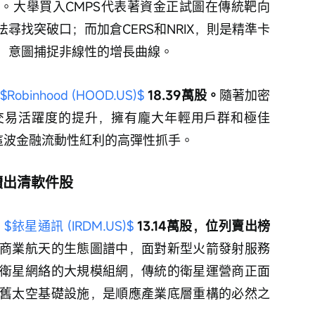
力。大舉買入CMPS代表著資金正試圖在傳統靶向
尋找突破口；而加倉CERS和NRIX，則是精準卡
，意圖捕捉非線性的增長曲線。
$Robinhood (HOOD.US)$
 18.39萬股。
隨著加密
交易活躍度的提升，擁有龐大年輕用戶群和極佳
取這波金融流動性紅利的高彈性抓手。
續出清軟件股
 
$銥星通訊 (IRDM.US)$
 13.14萬股，位列賣出榜
商業航天的生態圖譜中，面對新型火箭發射服務
衛星網絡的大規模組網，傳統的衛星運營商正面
舊太空基礎設施，是順應產業底層重構的必然之