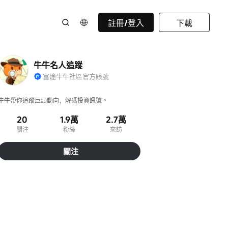
註冊/登入
下載
牛牛名人追蹤
富途牛牛社區官方賬號
牛牛帶你追蹤巨頭動向，解碼投資訊號。
20
1.9萬
2.7萬
關注
粉絲
來訪
關注