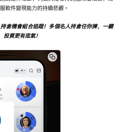
企服軟件變現能力的持續悲觀。
人持倉機會組合追蹤！多個名人持倉任你揀，一鍵
，投資更有底氣！