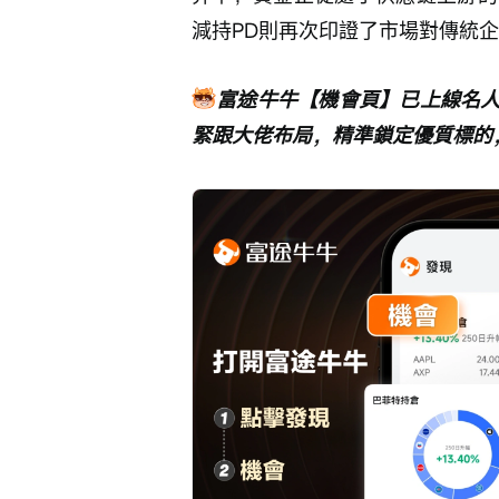
減持PD則再次印證了市場對傳統
富途牛牛【機會頁】已上線名
緊跟大佬布局，精準鎖定優質標的