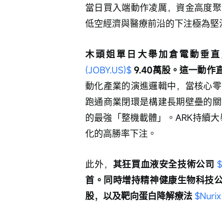
當日買入端動作凌厲，資金高度聚
低空經濟與醫療前沿的下注極為堅
木頭姐單日大舉加倉電動垂直起
(JOBY.US)$
 9.40萬股。這一動
動化產業的演進邏輯中，當核心零
跑通商業閉環是構建長期壁壘的關
的最強「整機載體」。ARK持續大
化的高勝率下注。
此外，
其狂買血液安全技術公司 
$
首。同時增持精神健康生物科技公
股，以及靶向蛋白降解療法 
$Nurix