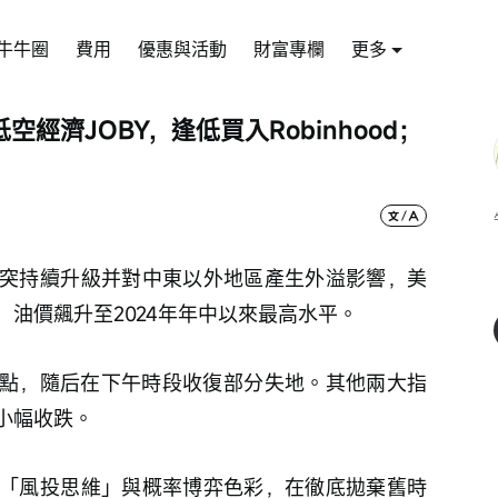
牛牛圈
費用
優惠與活動
財富專欄
更多
經濟JOBY，逢低買入Robinhood；
突持續升級并對中東以外地區產生外溢影響，美
油價飆升至2024年年中以來最高水平。
00點，隨后在下午時段收復部分失地。其他兩大指
小幅收跌。
「風投思維」與概率博弈色彩，在徹底拋棄舊時