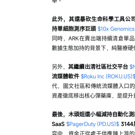
舉。
此外，其還暴砍生命科學工具公司
持單細胞測序巨頭 
$10x Genomics
同時，ARK在賣出端持續清倉單
數據生態加持的背景下，純醫療硬
另外，
其繼續出清社區社交平台 
$
流媒體軟件 
$Roku Inc (ROKU.US)
代，圖文社區和傳統流媒體入口的
資產徹底移出核心彈藥庫，是提升
最後，木頭姐還小幅減持自動化測
SaaS 
$PagerDuty (PD.US)$
314
弈中，資金正從處于供應鏈上游的