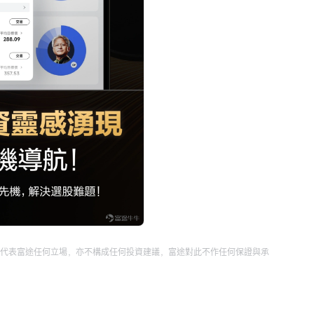
代表富途任何立場，亦不構成任何投資建議，富途對此不作任何保證與承