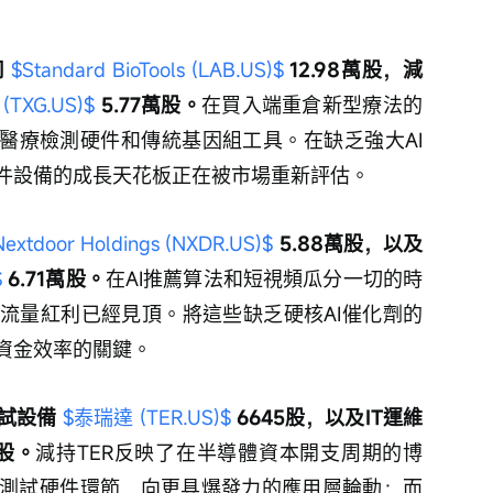
 
$Standard BioTools (LAB.US)$
 12.98萬股，減
 (TXG.US)$
5.77萬股。
在買入端重倉新型療法的
品醫療檢測硬件和傳統基因組工具。在缺乏強大AI
件設備的成長天花板正在被市場重新評估。
Nextdoor Holdings (NXDR.US)$
 5.88萬股，以及
$
 6.71萬股。
在AI推薦算法和短視頻瓜分一切的時
流量紅利已經見頂。將這些缺乏硬核AI催化劑的
資金效率的關鍵。
試設備 
$泰瑞達 (TER.US)$
 6645股，以及IT運維
4股。
減持TER反映了在半導體資本開支周期的博
測試硬件環節，向更具爆發力的應用層輪動；而