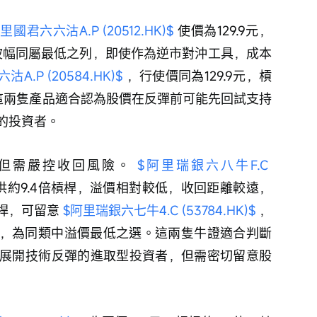
里國君六六沽A.P (20512.HK)$
 使價為129.9元，
伸波幅同屬最低之列，即使作為逆市對沖工具，成本
A.P (20584.HK)$
 ，行使價同為129.9元，槓
這兩隻產品適合認為股價在反彈前可能先回試支持
的投資者。
但需嚴控收回風險。 
$阿里瑞銀六八牛F.C 
提供約9.4倍槓桿，溢價相對較低，收回距離較遠，
桿，可留意 
$阿里瑞銀六七牛4.C (53784.HK)$
 ，
.6倍，為同類中溢價最低之選。這兩隻牛證適合判斷
展開技術反彈的進取型投資者，但需密切留意股