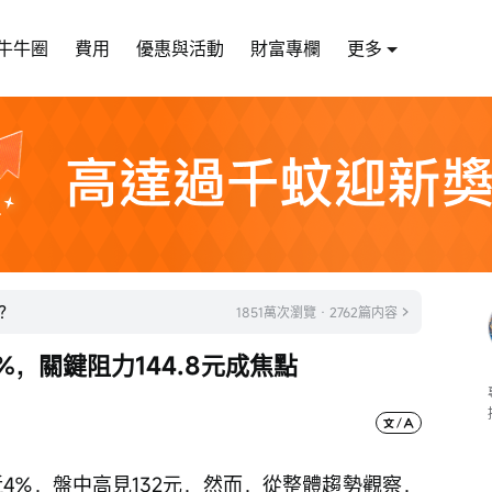
牛牛圈
費用
優惠與活動
財富專欄
更多
？
1851萬次瀏覽 · 2762篇内容
%，關鍵阻力144.8元成焦點
近4%，盤中高見132元，然而，從整體趨勢觀察，