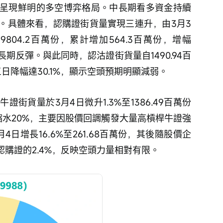
呈現鮮明的多空博弈格局。中長期看多資金持續
。具體來看，認購證街貨量實現三連升，由3月3
的9804.2百萬份，累計增加564.3百萬份，增幅
長期反彈。與此同時，認沽證街貨量自1490.94百
三日降幅達30.1%，顯示空頭預期明顯減弱。 
街貨量於3月4日微升1.3%至1386.49百萬份
日縮水20%，主要因股價回調觸發大量高槓桿牛證強
日增長16.6%至261.68百萬份，其後隨股價企
為認購證的2.4%，反映空頭力量相對有限。