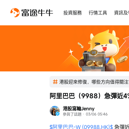
投資服務
行情工具
資訊及
港股迎來修復，哪些方向值得關注
阿里巴巴（9988）急彈近4
港股窩輪Jenny
參與了話題
 · 
03/06 05:46
$阿里巴巴-W (09988.HK)$
 急彈