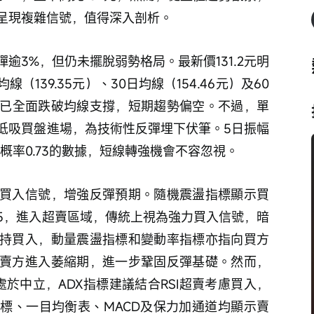
呈現複雜信號，值得深入剖析。
逾3%，但仍未擺脫弱勢格局。最新價131.2元明
（139.35元）、30日均線（154.46元）及60
股價已全面跌破均線支撐，短期趨勢偏空。不過，單
低吸買盤進場，為技術性反彈埋下伏筆。5日振幅
升概率0.73的數據，短線轉強機會不容忽視。
買入信號，增強反彈預期。隨機震盪指標顯示買
25，進入超賣區域，傳統上視為強力買入信號，暗
持買入，動量震盪指標和變動率指標亦指向買方
賣方進入萎縮期，進一步鞏固反彈基礎。然而，
處於中立，ADX指標建議結合RSI超賣考慮買入，
標、一目均衡表、MACD及保力加通道均顯示賣