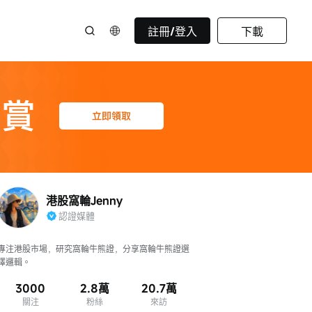
註冊/登入
下載
港股窩輪Jenny
認證媒體
專注港股市場，研究窩輪牛熊證，分享窩輪牛熊證選
擇邏輯。
3000
2.8萬
20.7萬
關注
粉絲
來訪