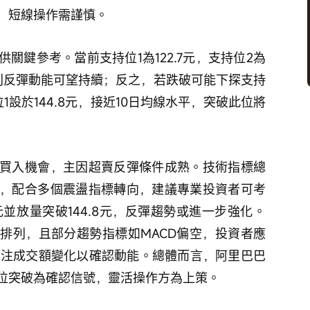
，短線操作需謹慎。
關鍵參考。當前支持位1為122.7元，支持位2為
1，則反彈動能可望持續；反之，若跌破可能下探支持
設於144.8元，接近10日均線水平，突破此位將
買入機會，主因超賣反彈條件成熟。技術指標總
6，配合多個震盪指標轉向，建議專業投資者可考
元並放量突破144.8元，反彈趨勢或進一步強化。
排列，且部分趨勢指標如MACD偏空，投資者應
並關注成交額變化以確認動能。總體而言，阿里巴巴
位突破為確認信號，靈活操作方為上策。