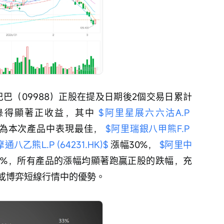
巴巴（09988）正股在提及日期後2個交易日累計
均錄得顯著正收益，其中 
$阿里星展六六沽A.P 
，為本次產品中表現最佳， 
$阿里瑞銀八甲熊F.P 
通八乙熊L.P (64231.HK)$
 漲幅30%， 
$阿里中
29%，所有產品的漲幅均顯著跑贏正股的跌幅，充
或博弈短線行情中的優勢。