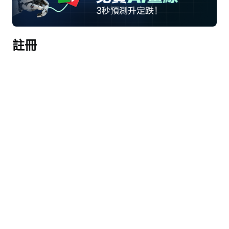
未發現明確風險。
完整記錄稿（AI生成）
註冊
接線員
大家好，歡迎參加Ciena 2026財年第一季度財務業
績電話會議 [操作員指示] 請注意，本次會議正在錄
音。現在我將會議交給投資者關係副總裁Gregg 
Lampf。請繼續。
Gregg Lampf
感謝您，Dave。早上好，歡迎大家參加Ciena 2026
財年第一季度電話會議。今天的電話會議參與者包