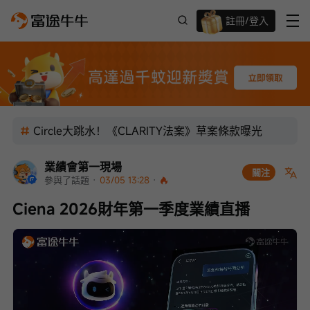
註冊/登入
迎新驚喜賞 股票/BTC等任你揀!
Circle大跳水！《CLARITY法案》草案條款曝光
業績會第一現場
關注
參與了話題
 · 
03/05 13:28
 · 
Ciena 2026財年第一季度業績直播