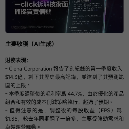
Loaded
:
Progress
:
取
0%
0%
消
/
播
靜
放
音
速
度
主要收穫（AI生成）
財務表現：
- Ciena Corporation 報告了創紀錄的第一季度收入 
$14.3億，創下其歷史最高記錄，並達到了其預測範
圍的上限。
- 本季度調整後的毛利率爲 44.7%，由於優化的產品
組合和有效的成本削減策略執行，超過了預期。
- 值得注意的是，調整後的每股收益（EPS）爲 
$1.35，較去年同期翻了一倍多，主要受強勁需求和
卓越運營驅動。