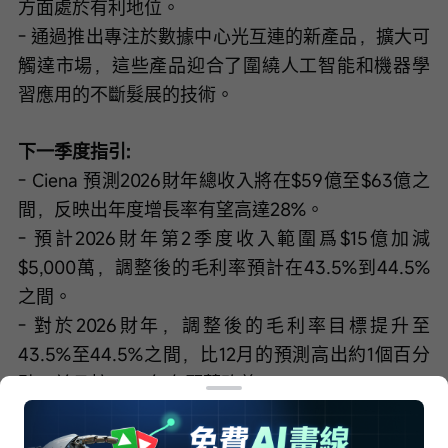
方面處於有利地位。
- 通過推出專注於數據中心光互連的新產品，擴大可
觸達市場，這些產品迎合了圍繞人工智能和機器學
習應用的不斷髮展的技術。
下一季度指引:
- Ciena 預測2026財年總收入將在$59億至$63億之
間，反映出年度增長率有望高達28%。
- 預計2026財年第2季度收入範圍爲$15億加減
$5,000萬，調整後的毛利率預計在43.5%到44.5%
之間。
- 對於2026財年，調整後的毛利率目標提升至
43.5%至44.5%之間，比12月的預測高出約1個百分
點，並且較2025年有顯著改善。
風險：