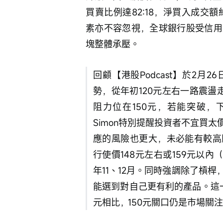
買賣比例達82:18，淨買入成交
素亦不容忽視，全球銀行股受信用
塊整體承壓。
回顧【港股Podcast】於2
勢，從年初120元左右一路震盪
阻力位在150元，若能突破，
Simon特別提醒投資者不宜買
應的風險也更大，未必能有較高
行使價148元左右或159元以
年11、12月。同時強調除了槓
能選到對自己更有利的產品。這一觀
元相比，150元關口仍是市場關