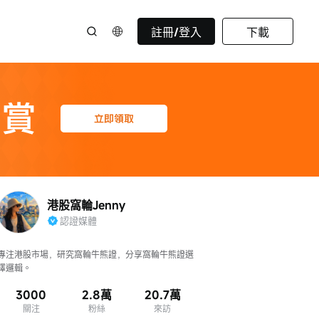
註冊/登入
下載
港股窩輪Jenny
認證媒體
專注港股市場，研究窩輪牛熊證，分享窩輪牛熊證選
擇邏輯。
3000
2.8萬
20.7萬
關注
粉絲
來訪