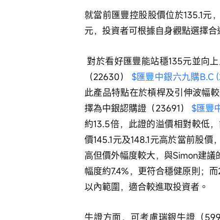
就當前匯豐控股股價位於135.1元，結
元，投資者可根據自身觀點選擇合
 對於看好匯豐能站穩135元並向上反彈的投資者，可留意兩款認購證。中銀認購證
（22630） 
$匯豐中銀六九購B.C (2
此產品特點在於槓桿及引伸波幅較
擇為中銀認購證（23691） 
$匯豐中
約13.5倍，此證的溢價相對較
價145.1元及148.1元高於當前
高但價外幅度較大，與Simon建議
幅度約7.4%，更符合穩健原則；而23
以內範圍，適合較進取投資者。 