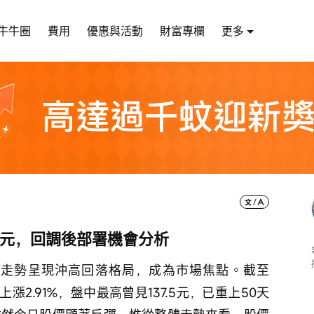
牛牛圈
費用
優惠與活動
財富專欄
更多
48元，回調後部署機會分析
期股價走勢呈現沖高回落格局，成為市場焦點。截至
，上漲2.91%，盤中最高曾見137.5元，已重上50天