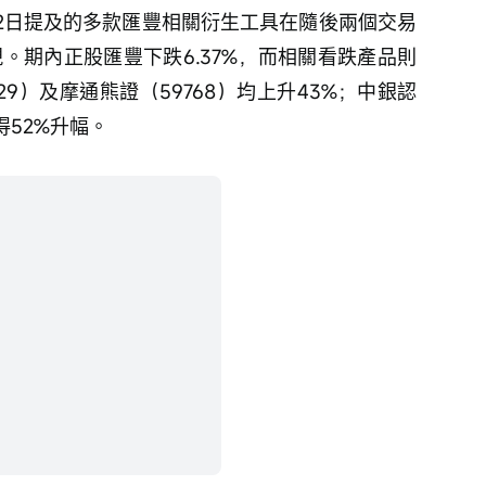
月2日提及的多款匯豐相關衍生工具在隨後兩個交易
。期內正股匯豐下跌6.37%，而相關看跌產品則
9）及摩通熊證（59768）均上升43%；中銀認
得52%升幅。