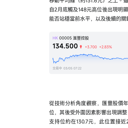
移動平均線（約131.6元）之上
自2月底觸及148元高位後出現
能否站穩當前水平，以及後續的關
HK
00005
滙豐控股
134.500
+3.700
+2.83%
交易中
03/05 07:22
從技術分析角度觀察，匯豐股價年初
位，其後受外圍因素影響出現調整
支持位約在130.7元，此位置