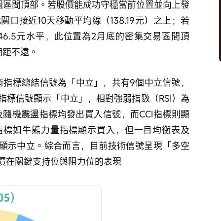
行整固區間頂部。若股價能成功守穩當前位置並向上發
此關口接近10天移動平均線（138.19元）之上；若
46.5元水平，此位置為2月底的密集交易區間頂
相距不遠。
指標信號顯示「中立」，相對強弱指數（RSI）為
及隨機震盪指標均發出買入信號，而CCI指標則顯
指標如牛熊力量指標顯示買入，但一目均衡表及
則顯示中立。綜合而言，目前技術信號呈現「多空
價在關鍵支持位與阻力位的表現 