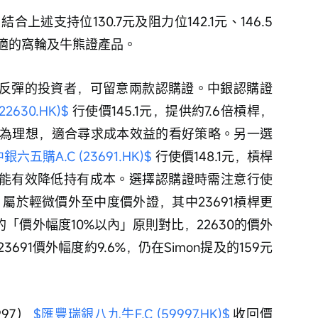
合上述支持位130.7元及阻力位142.1元、146.5
適的窩輪及牛熊證產品。
2630.HK)$
 行使價145.1元，提供約7.6倍槓桿，
為理想，適合尋求成本效益的看好策略。另一選
銀六五購A.C (23691.HK)$
 行使價148.1元，槓桿
低，能有效降低持有成本。選擇認購證時需注意行使
股價，屬於輕微價外至中度價外證，其中23691槓桿更
的「價外幅度10%以內」原則對比，22630的價外
691價外幅度約9.6%，仍在Simon提及的159元