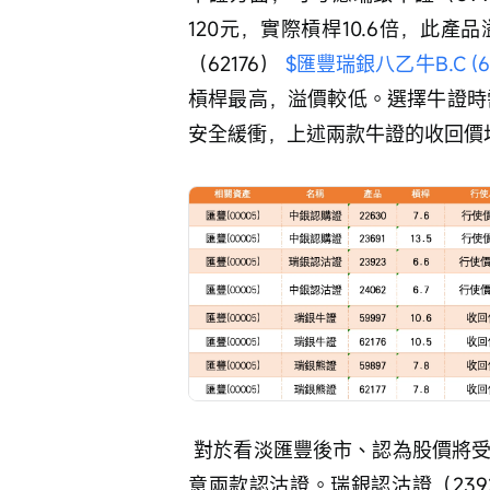
牛證方面，可考慮瑞銀牛證（5999
120元，實際槓桿10.6倍，此
（62176） 
$匯豐瑞銀八乙牛B.C (621
槓桿最高，溢價較低。選擇牛證時需
安全緩衝，上述兩款牛證的收回價
 對於看淡匯豐後市、認為股價將受制於142.1元阻力甚至回試支持位的投資者，可留