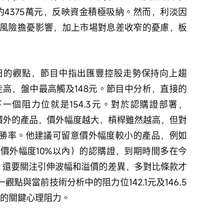
額約4375萬元，反映資金積極吸納。然而，利淡因
風險擔憂影響，加上市場對息差收窄的憂慮，板
月26日的觀點，節目中指出匯豐控股走勢保持向上趨
走高，盤中最高觸及148元。節目中分析，直接的
下一個阻力位就是154.3元。對於認購證部署，
太價外的產品，價外幅度越大，槓桿雖然越高，但對
勝率。他建議可留意價外幅度較小的產品，例如
內（價外幅度10%以內）的認購證，到期時間多在今
桿，還要關注引伸波幅和溢價的差異，多對比條款才
點與當前技術分析中的阻力位142.1元及146.5
注的關鍵心理阻力。