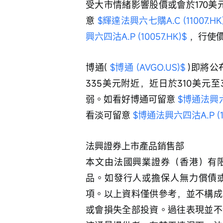
受大市情緒影響股價或會於170美
意 
$輝達法興六七購A.C (11007.HK
興六四沽A.P (10057.HK)$
 ，行使價
博通( 
$博通 (AVGO.US)$
 )即將
335美元附近，近日於310美元
弱。如看好博通可留意 
$博通法興六四
看淡可留意 
$博通法興六四沽A.P (10
法興證券上市產品銷售部
本文由法國興業證券（香港）有
品。如發行人或擔保人無力償債
項。以上資料僅供參考，並不構成
或會損失全部投資。過往表現並不