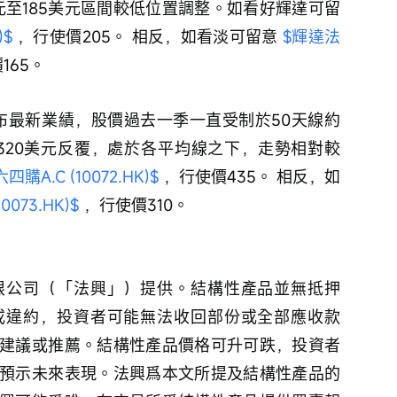
元至185美元區間較低位置調整。如看好輝達可留
)$
 ，行使價205。 相反，如看淡可留意 
$輝達法
165。
公布最新業績，股價過去一季一直受制於50天線約
至320美元反覆，處於各平均線之下，走勢相對較
購A.C (10072.HK)$
 ，行使價435。 相反，如
073.HK)$
 ，行使價310。
限公司（「法興」）提供。結構性產品並無抵押
或違約，投資者可能無法收回部份或全部應收款
建議或推薦。結構性產品價格可升可跌，投資者
預示未來表現。法興爲本文所提及結構性產品的