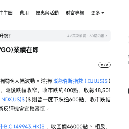
牛牛圈
費用
優惠與活動
財富專欄
更多
升勢？
4.6萬次瀏覽 · 60篇内容
GO)業績在即
隔晚大幅波動。道指( 
$道瓊斯指數 (.DJI.US)$
 )
近，隨後跌幅收窄，收市跌約400點，收報48,501
NDX.US)$
 )$.則曾一度下跌逾600點，收市跌幅
技術反彈機會宜較審慎。
C (49943.HK)$
 ，收回價46000點。 相反，