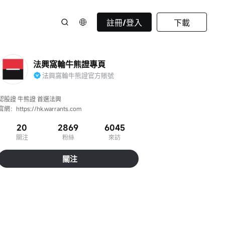
註冊/登入
下載
法興窩輪牛熊證專頁
法興窩輪牛熊證官方賬號
認股證 牛熊證 首選法興

官網：https://hk.warrants.com
20
2869
6045
關注
粉絲
來訪
關注