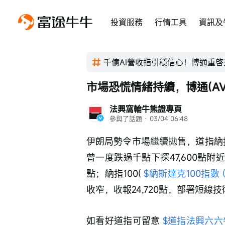
投資服務
行情工具
資訊及
千億AI營收指引穩信心！博通重啓
市場恐慌情緒持續，博通(AV
法興窩輪牛熊證專頁
參與了話題
 · 
03/04 06:48
伊朗局勢令市場繼續拋售，道指納指
曾一度跌過千點下探47,600點附
點；納指100( 
$納斯達克100指數 (.
收窄，收報24,720點，部署短線
如看好道指可留意 
$道指法興六六牛B.