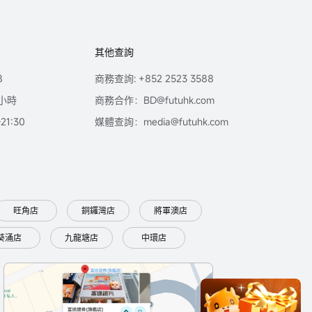
其他查詢
8
商務查詢: +852 2523 3588
小時
商務合作：BD@futuhk.com
1:30
媒體查詢：media@futuhk.com
旺角店
銅鑼灣店
將軍澳店
葵涌店
九龍塘店
中環店