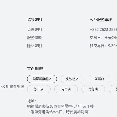
協議聲明
客戶服務專線
免責聲明
+852 2523 358
服務條款
交易日：全天24
隱私聲明
非交易日：9:30-2
富途實體店
銅鑼灣旗艦店
尖沙咀店
荃灣店
只提供開戶及相關查詢服
沙田店
屯門店
灣仔店
地址：
銅鑼灣羅素街38號金朝陽中心地下及 1 樓
（銅鑼灣港鐵站A出口，時代廣場對面）