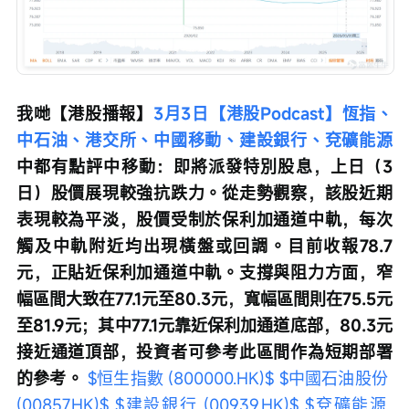
我哋【港股播報】
3月3日【港股Podcast】恆指、
中石油、港交所、中國移動、建設銀行、兗礦能源
中都有點評中移動：即將派發特別股息，上日（3
日）股價展現較強抗跌力。從走勢觀察，該股近期
表現較為平淡，股價受制於保利加通道中軌，每次
觸及中軌附近均出現橫盤或回調。目前收報78.7
元，正貼近保利加通道中軌。支撐與阻力方面，窄
幅區間大致在77.1元至80.3元，寬幅區間則在75.5元
至81.9元；其中77.1元靠近保利加通道底部，80.3元
接近通道頂部，投資者可參考此區間作為短期部署
的參考。 
$恒生指數 (800000.HK)$
$中國石油股份 
(00857.HK)$
$建設銀行 (00939.HK)$
$兗礦能源 