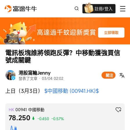
註冊/登入
迎新驚喜賞 股票/BTC等任你揀!
電訊板塊誰將領跑反彈？中移動獲強買信
號成關鍵
港股窩輪Jenny
關注
發表了文章
 · 
03/04 02:02
上日（3月3日） 
$中國移動 (00941.HK)$
HK
00941
中國移動
78.250
-0.450
-0.57%