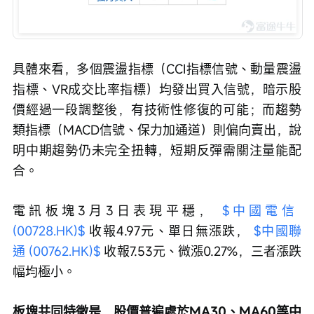
具體來看，多個震盪指標（CCI指標信號、動量震盪
指標、VR成交比率指標）均發出買入信號，暗示股
價經過一段調整後，有技術性修復的可能；而趨勢
類指標（MACD信號、保力加通道）則偏向賣出，說
明中期趨勢仍未完全扭轉，短期反彈需關注量能配
合。
電訊板塊3月3日表現平穩， 
$中國電信 
(00728.HK)$
 收報4.97元、單日無漲跌， 
$中國聯
通 (00762.HK)$
 收報7.53元、微漲0.27%，三者漲跌
幅均極小。
板塊共同特徵是，股價普遍處於MA30、MA60等中