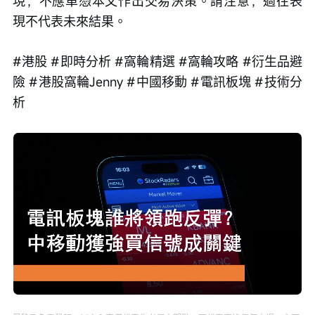
現，不應單憑本文作出交易決策。請注意，過往表
現不代表未來結果。
#港股 #即時分析 #窩輪精選 #窩輪攻略 #衍生品避
險 #港股窩輪Jenny #中國移動 #電訊板塊 #技術分
析
Loaded
:
Progress
:
取
0%
0%
消
/
播
靜
放
音
速
度