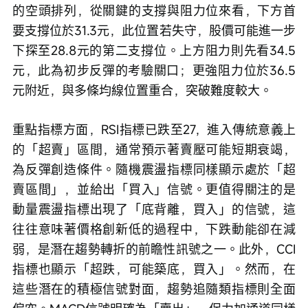
的空頭排列，從關鍵的支撐與阻力位來看，下方首
要支撐位於31.3元，此位置若失守，股價可能進一步
下探至28.8元的第二支撐位。上方阻力則先看34.5
元，此為初步反彈的考驗關口；更強阻力位於36.5
元附近，與多條均線位置重合，突破難度較大。
重點指標方面，RSI指標已跌至27，進入傳統意義上
的「超賣」區間，通常預示著賣壓可能短期衰竭，
為反彈創造條件。隨機震盪指標同樣顯示處於「超
賣區間」，並給出「買入」信號。更值得關注的是
動量震盪指標出現了「底背離，買入」的信號，這
往往意味著價格創新低的過程中，下跌動能卻在減
弱，是潛在趨勢轉折的前瞻性訊號之一。此外，CCI
指標也顯示「超跌，可能築底，買入」。然而，在
這些潛在的積極信號對面，趨勢追隨類指標則全面