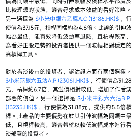
價為同類中最低，同時引伸波幅及槓桿水平都處於
比較理想的狀態，適合尋求成本效益的看好策略。
另一選擇為 
$小米中銀六乙購A.C (13186.HK)$
 ，行
使價為37.15元，槓桿同樣約為4.6倍。此證的引伸波
幅為最低，能有效降低波動率風險，且槓桿較高，
為看好正股走勢的投資者提供一個波幅相對穩定的
高槓桿工具。
對於看淡後市的投資者，認沽證方面有兩個選擇。 
$小米瑞銀六五沽A.P (23061.HK)$
 ，行使價為31.28
元，槓桿約6.7倍，其溢價相對較低，增加了作看淡
部署的價值。另一個選擇是 
$小米中銀六六沽B.P 
(13235.HK)$
 ，行使價為31.88元，提供約5.5倍槓
桿。此產品的主要優勢在於其引伸波幅為同類中最
低，且槓桿較高，適合希望以較低波幅成本進行看
淡部署的投資者。