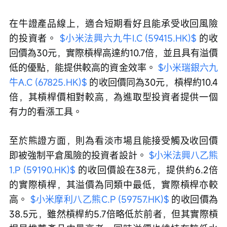
在牛證產品線上，適合短期看好且能承受收回風險
的投資者。 
$小米法興六九牛I.C (59415.HK)$
 的收
回價為30元，實際槓桿高達約10.7倍，並且具有溢價
低的優點，能提供較高的資金效率。 
$小米瑞銀六九
牛A.C (67825.HK)$
 的收回價同為30元，槓桿約10.4
倍，其槓桿價相對較高，為進取型投資者提供一個
有力的看漲工具。
至於熊證方面，則為看淡市場且能接受觸及收回價
即被強制平倉風險的投資者設計。 
$小米法興八乙熊
1.P (59190.HK)$
 的收回價設在38元，提供約6.2倍
的實際槓桿，其溢價為同類中最低，實際槓桿亦較
高。 
$小米摩利八乙熊C.P (59757.HK)$
 的收回價為
38.5元，雖然槓桿約5.7倍略低於前者，但其實際槓