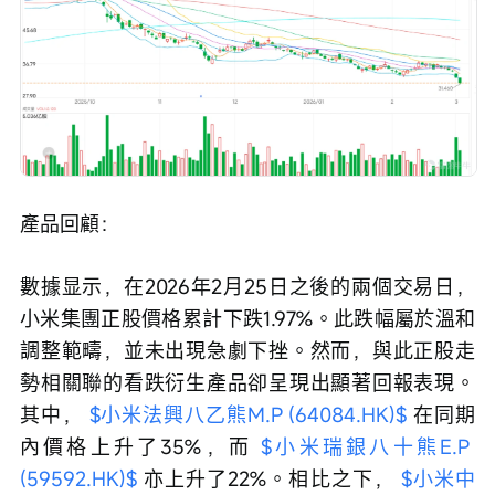
產品回顧：
數據显示，在2026年2月25日之後的兩個交易日，
小米集團正股價格累計下跌1.97%。此跌幅屬於溫和
調整範疇，並未出現急劇下挫。然而，與此正股走
勢相關聯的看跌衍生產品卻呈現出顯著回報表現。
其中， 
$小米法興八乙熊M.P (64084.HK)$
 在同期
內價格上升了35%，而 
$小米瑞銀八十熊E.P 
(59592.HK)$
 亦上升了22%。相比之下， 
$小米中