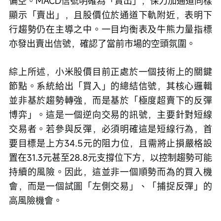
偏空。MACD信號明確為「賣出」，保力加通道同樣
顯示「賣出」，且股價位於通道下軌附近，表明下
行趨勢仍在主導之中。一目均衡表及牛熊力量指標
亦發出賣出信號，確認了當前市場的空頭氛圍。
綜上所述，小米股價目前正處於一個技術上的關鍵
節點。系統給出「買入」的總結信號，其核心邏輯
並非基於趨勢轉強，而是基於「極度超賣下的反彈
博弈」。這是一個逆向交易的訊號，主要針對短線
交易者。若參與反彈，必須明確這是短線行為，首
要目標是上方34.5元的阻力位，且需將止損嚴格設
置在31.3元甚至28.8元支撐位下方，以控制趨勢可能
持續的風險。因此，這並非一個順勢而為的買入機
會，而是一個試圖「左側交易」、「捕捉反彈」的
高風險機會。