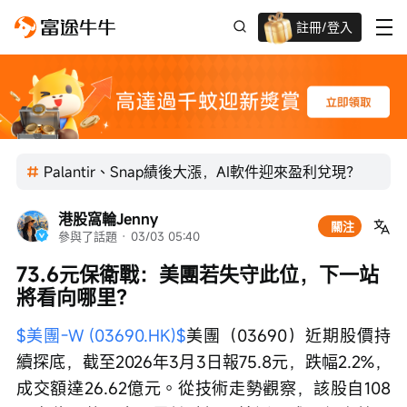
註冊/登入
迎新驚喜賞 股票/BTC等任你揀!
Palantir、Snap績後大漲，AI軟件迎來盈利兌現？
港股窩輪Jenny
關注
參與了話題
 · 
03/03 05:40
73.6元保衛戰：美團若失守此位，下一站
將看向哪里？
$美團-W (03690.HK)$
美團（03690）近期股價持
續探底，截至2026年3月3日報75.8元，跌幅2.2%，
成交額達26.62億元。從技術走勢觀察，該股自108