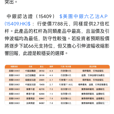
突出。
 中銀認沽證（15409） 
$美團中銀六乙沽A.P 
(15409.HK)$
 ：行使價77.88元，同樣提供2.7倍杠
杆。此產品的杠杆為同類產品中最高，且溢價及引
伸波幅均為最低，防守性較強。若投資者預期股價
將逐步下試66元支持位，但又擔心引伸波幅收縮影
響回報，此證是較穩妥的選擇。