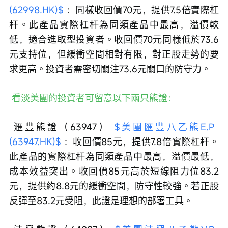
(62998.HK)$
 ：同樣收回價70元，提供7.5倍實際杠
杆。此產品實際杠杆為同類產品中最高，溢價較
低，適合進取型投資者。收回價70元同樣低於73.6
元支持位，但緩衝空間相對有限，對正股走勢的要
求更高。投資者需密切關注73.6元關口的防守力。
 看淡美團的投資者可留意以下兩只熊證：
 滙豐熊證（63947） 
$美團匯豐八乙熊E.P 
(63947.HK)$
 ：收回價85元，提供7.8倍實際杠杆。
此產品的實際杠杆為同類產品中最高，溢價最低，
成本效益突出。收回價85元高於短線阻力位83.2
元，提供約8.8元的緩衝空間，防守性較強。若正股
反彈至83.2元受阻，此證是理想的部署工具。