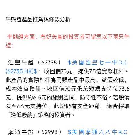
牛熊證產品推薦與條款分析
 牛熊證方面，看好美團的投資者可留意以下兩只牛
證：
 滙豐牛證（62735） 
$美團匯豐七一牛D.C 
(62735.HK)$
 ：收回價70元，提供7.5倍實際杠杆。
此產品的實際杠杆為同類產品中最高，溢價較低，
成本效益較佳。收回價70元低於短線支持位73.6
元，提供約6.5元的緩衝空間，防守性不俗。若股價
跌至66元支持位，此證仍有安全距離，適合採取
「逢低吸納」策略的投資者。
 摩通牛證（62998） 
$美團摩通六八牛K.C 