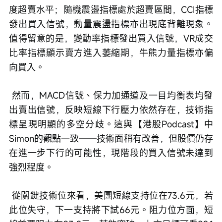
度超賣水平；隨機震盪指標處於超賣區間，CCI指標
發出買入信號，動量震盪指標亦出現底背離現象。
值得留意的是，變動率指標發出買入信號，VR成交
比率指標顯示賣方進入萎縮期，牛熊力量指標亦偏
向買入。
 然而，MACD信號、保力加通道及一目均衡表均發
出賣出信號，反映短線下行壓力依然存在，技術指
標呈現明顯的多空分歧。這與【港股Podcast】中
Simon的觀點一致——技術面稍有改善，但股價仍存
在進一步下行的可能性，現階段的買入信號未達到
強烈程度。
 從關鍵技術位來看，美團短線支持位在73.6元，若
此位失守，下一支持將下試66元。阻力位方面，短