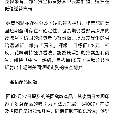
整體來看，部分資金仍看好其中長線價值，選擇在
低位逆勢佈局。
 券商觀點亦存在分歧。瑞銀報告指出，儘管認同美
團短期盈利存在不確定性，但長期仍看好其深厚的
護城河、穩固的消費者心智份額，以及差異化的供
給端創新，維持「買入」評級，目標價128元。相
反，花旗則持謹慎看法，認為競爭加劇拖累盈利前
景，維持「中性」評級，目標價115元。這種分歧也
折射出市場對美團短期走勢的多空博弈。
 窩輪產品回顧
 回顧2月27日提及的美團窩輪產品，其後兩日表現印
證了淡倉產品的吸引力。法興熊證（64087）在提
及後兩日錄得72%升幅，同期正股下跌5.79%；滙豐