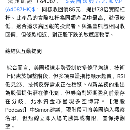
 法興熊證（64087） 
$美團法興八乙熊V.P 
(64087.HK)$
 ：同樣收回價85元，提供7.8倍實際杠
杆。此產品的實際杠杆為同類產品中最高，溢價較
低，適合追求高回報的投資者。與滙豐熊證相同收
回價，但條款相近，對正股下跌的敏感度較高。 
總結與互動提問
 綜合而言，美團短線走勢受制於多條平均線，技術
上仍處於調整階段，但多項震盪指標顯示超賣，RSI
低見23，技術反彈需求正在積聚。AI新業務的推出
為股價提供潛在催化劑，但券商對短期盈利前景存
在分歧，北水資金亦呈現多空博弈。【港股
Podcast】中Simon建議，現階段可將美團納入觀察
名單，但短線立即入場的勝算或有限，宜保持觀
望。