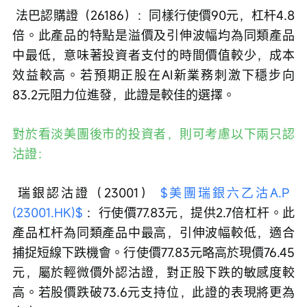
 法巴認購證（26186）：同樣行使價90元，杠杆4.8
倍。此產品的特點是溢價及引伸波幅均為同類產品
中最低，意味著投資者支付的時間價值較少，成本
效益較高。若預期正股在AI新業務刺激下穩步向
83.2元阻力位進發，此證是較佳的選擇。
對於看淡美團後市的投資者，則可考慮以下兩只認
沽證：
 瑞銀認沽證（23001） 
$美團瑞銀六乙沽A.P 
(23001.HK)$
 ：行使價77.83元，提供2.7倍杠杆。此
產品杠杆為同類產品中最高，引伸波幅較低，適合
捕捉短線下跌機會。行使價77.83元略高於現價76.45
元，屬於輕微價外認沽證，對正股下跌的敏感度較
高。若股價跌破73.6元支持位，此證的表現將更為