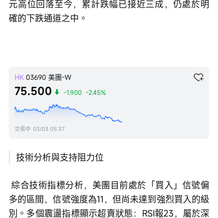
元高位回落至今，累計跌幅已接近三成，仍處於明
確的下跌通道之中。
HK
03690
美團-W
75.500
-1.900
-2.45%
交易中
03/03 05:37
技術分析與支持阻力位
 綜合技術指標分析，美團目前處於「買入」信號偏
多的區間，信號強度為11，但尚未達到強烈買入的級
別。多個震盪指標顯示超賣狀態：RSI報23，屬於深