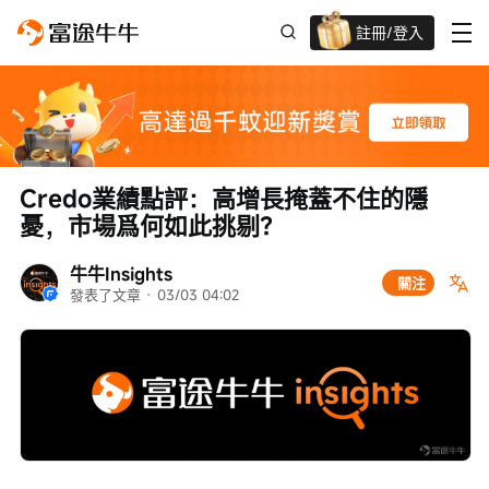
註冊/登入
新客限時
高達過千蚊獎賞
Credo業績點評：高增長掩蓋不住的隱
憂，市場爲何如此挑剔？
牛牛Insights
關注
發表了文章
 · 
03/03 04:02