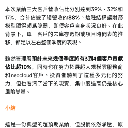
本次業績三大客戶營收佔比分別達到39%、32%和
17%，合計佔據了總營收的
88%
。這種結構讓財務
模型顯得頗爲脆弱，即便客戶自身狀況良好。在此
背景下，單一客戶的去庫存週期或項目時間表的推
移，都足以左右整個季度的表現。
雖然管理層
預計未來幾個季度將有3到4個客戶貢獻
佔比超10%
，同時也在努力拓展超大規模雲服務商
和neocloud客戶。投資者聽到了這種多元化的努
力，但也看清了當下的現實，集中度過高仍是核心
風險變量。
小結
這是一份典型的超預期業績，但股價依然承壓，原