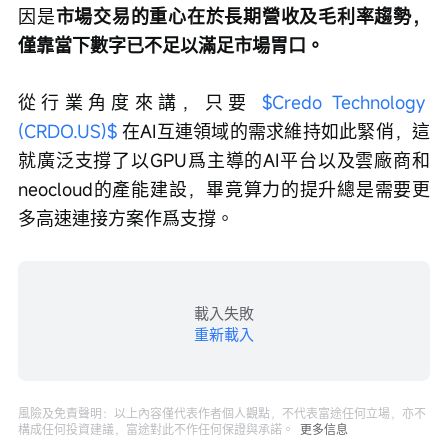
因是
市場交易的重心在於長期營收及毛利率趨勢，
僅靠當下數字已不足以滿足市場胃口。
從行業角度來講，只要 
$Credo Technology 
(CRDO.US)$
 在AI互連領域的需求維持如此緊俏，這
就廣泛支撐了以GPU爲主導的AI平台以及雲廠商和
neocloud的產能建設，畢竟算力的提升總是需要更
多高速連接方案作爲支撐。
載入失敗
重新載入
風險及免責聲明：以上內容僅代表作者個人觀點，不代表富途任何立場，亦不
構成任何投資建議，富途對此不作任何保證與承諾。
更多信息