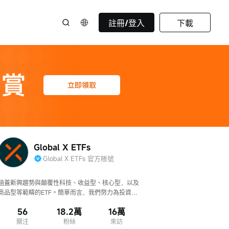
註冊/登入
下載
Global X ETFs
Global X ETFs 官方賬號
涵蓋新興趨勢與顛覆性科技、收益型、核心型，以及
商品型等範疇的ETF。簡單而言，我們努力為投資者
提供超越平凡的ETF投資。
56
18.2萬
16萬
關注
粉絲
來訪