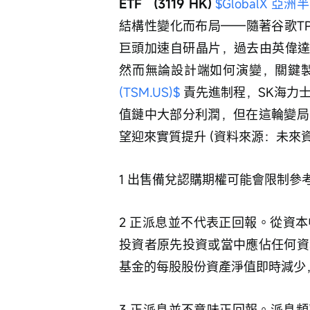
ETF   (3119 HK) 
$GlobalX 亞洲半
結構性變化而布局——隨著谷歌TP
巨頭加速自研晶片，過去由英偉達
然而無論設計端如何演變，關鍵製
(TSM.US)$
 責先進制程，SK海力
值鏈中大部分利潤，但在這輪變局
望迎來實質提升 (資料來源：未來資產
1 出售備兌認購期權可能會限制
2 正派息並不代表正回報。從資
投資者原先投資或當中應佔任何資
基金的每股股份資產淨值即時減少
3 正派息並不意味正回報。派息