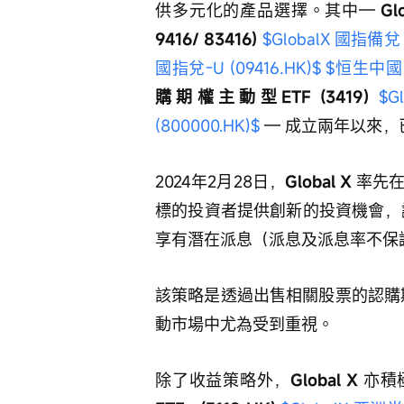
供多元化的產品選擇。其中— 
Gl
9416/ 83416) 
$GlobalX 國指備兌 (
國指兌-U (09416.HK)$
$恒生中國企業
購期權主動型ETF (3419) 
$G
(800000.HK)$
 — 成立兩年以來，
2024年2月28日，
Global X 
率先在
標的投資者提供創新的投資機會，讓
享有潛在派息（派息及派息率不保
該策略是透過出售相關股票的認購
動市場中尤為受到重視。
除了收益策略外，
Global X 
亦積