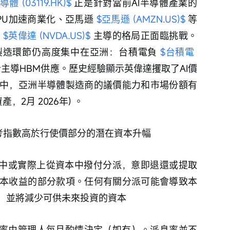
導體 (03119.HK)$
 正是針對當前AI半導體產業的
U加速商業化、亞馬遜 
$亞馬遜 (AMZN.US)$
 等
 
$英偉達 (NVDA.US)$
 主導的格局正面臨挑戰。
造環節仍高度集中在亞洲：台積電負 
$台積電 
士主導HBM供應。歷史經驗顯示英偉達攫取了AI價
中，亞洲半導體製造商的議價能力和市場份額有
，2月 2026年) 。
參考指數高於行使價部分的潛在資本升幅
本中或實際上從資本中撥付分派，意即退還或提取
本收益的部分款項。任何有關分派可能會導致本
，並將減少可供未來投資的資本
頻率由管理人每月酌情決定（如有）。派息率並不