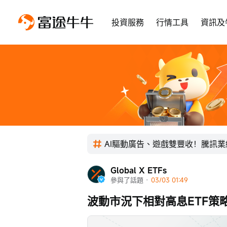
投資服務
行情工具
資訊及
AI驅動廣告、遊戲雙豐收！騰訊
Global X ETFs
參與了話題
 · 
03/03 01:49
波動市況下相對高息ETF策