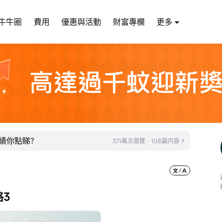
牛牛圈
費用
優惠與活動
財富專欄
更多
業績你點睇？
371萬次瀏覽 · 108篇内容
略3