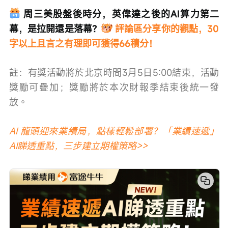
周三美股盤後時分，英偉達之後的AI算力第二
幕，是拉開還是落幕？
評論區分享你的觀點，30
字以上且言之有理即可獲得66積分！
註：有獎活動將於北京時間3月5日5:00結束，活動
獎勵可疊加；獎勵將於本次財報季結束後統一發
放。
AI 龍頭迎來業績局，點樣輕鬆部署？「業績速遞」
AI睇透重點，三步建立期權策略>>