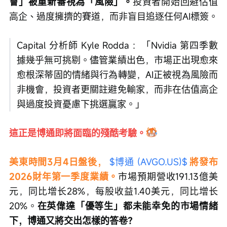
會」被重新審視為「風險」。
投資者開始回避估值
高企、過度擁擠的賽道，而非盲目追逐任何AI標簽。
Capital 分析師 Kyle Rodda ：「Nvidia 第四季數
據幾乎無可挑剔。儘管業績出色，市場正出現愈來
愈根深蒂固的情緒與行為轉變，AI正被視為風險而
非機會，投資者更關註避免輸家，而非在估值高企
與過度投資憂慮下挑選贏家。」
這正是博通即將面臨的殘酷考驗。
美東時間3月4日盤後， 
$博通 (AVGO.US)$
將發布
2026財年第一季度業績。
市場預期營收191.13億美
元，同比增长28%，每股收益1.40美元，同比增长
20%。
在英偉達「優等生」都未能幸免的市場情緒
下，博通又將交出怎樣的答卷？