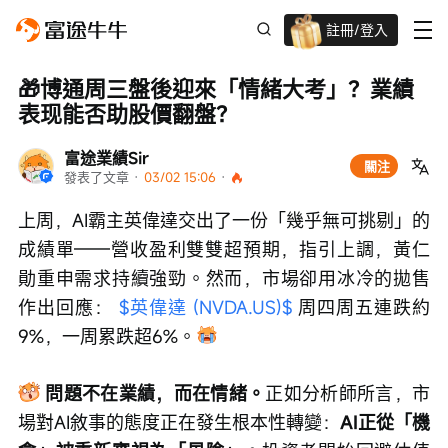
註冊/登入
迎新驚喜賞 股票/BTC等任你揀!
🎁博通周三盤後迎來「情緒大考」？業績
表现能否助股價翻盤？
富途業績Sir
關注
發表了文章
 · 
03/02 15:06
 · 
上周，AI霸主英偉達交出了一份「幾乎無可挑剔」的
成績單——營收盈利雙雙超預期，指引上調，黃仁
勛重申需求持續強勁。然而，市場卻用冰冷的拋售
作出回應： 
$英偉達 (NVDA.US)$
 周四周五連跌約
9%，一周累跌超6%。
問題不在業績，而在情緒。
正如分析師所言，市
場對AI敘事的態度正在發生根本性轉變：
AI正從「機