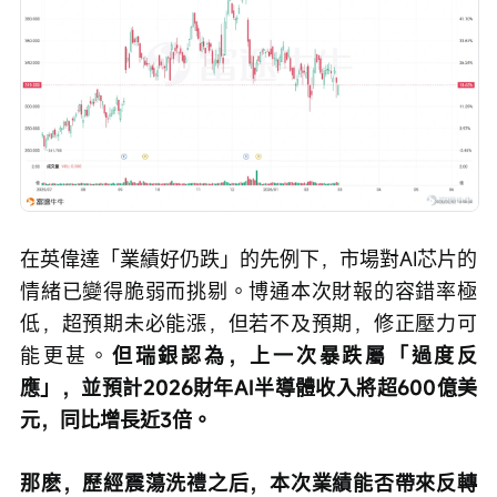
在英偉達「業績好仍跌」的先例下，市場對AI芯片的
情緒已變得脆弱而挑剔。博通本次財報的容錯率極
低，超預期未必能漲，但若不及預期，修正壓力可
能更甚。
但瑞銀認為，上一次暴跌屬「過度反
應」，並預計2026財年AI半導體收入將超600億美
元，同比增長近3倍。
那麽，歷經震蕩洗禮之后，本次業績能否帶來反轉