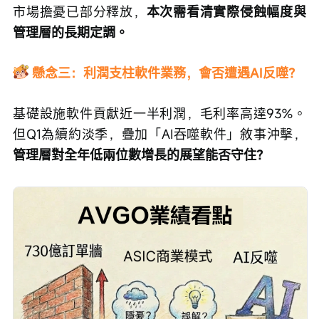
市場擔憂已部分釋放，
本次需看清實際侵蝕幅度與
管理層的長期定調。
懸念三：利潤支柱軟件業務，會否遭遇AI反噬？
基礎設施軟件貢獻近一半利潤，毛利率高達93%。
但Q1為續約淡季，疊加「AI吞噬軟件」敘事沖擊，
管理層對全年低兩位數增長的展望能否守住？