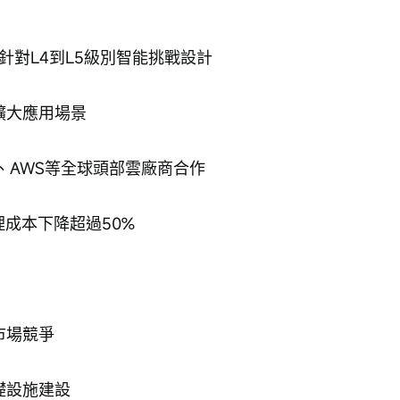
針對L4到L5級別智能挑戰設計
擴大應用場景
oundry、AWS等全球頭部雲廠商合作
推理成本下降超過50%
市場競爭
礎設施建設