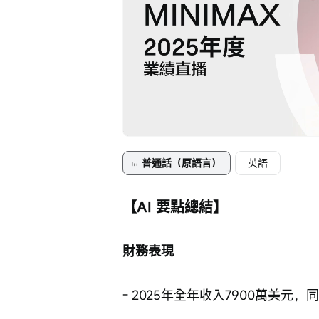
Loaded
:
Progress
:
取
0%
0%
消
/
靜
音
普通話（原語言）
英語
【AI 要點總結】
財務表現
- 2025年全年收入7900萬美元，