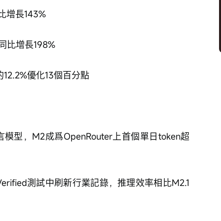
比增長143%
同比增長198%
的12.2%優化13個百分點
語言模型，M2成爲OpenRouter上首個單日token超
h Verified測試中刷新行業記錄，推理效率相比M2.1