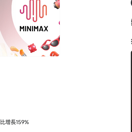
播
放
速
度
同比增長159%