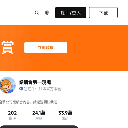
註冊/登入
下載
業績會第一現場
富途牛牛社區官方賬號
直擊公司業績會內容，請速速關註我吧！
202
24.1萬
33.9萬
關注
粉絲
來訪