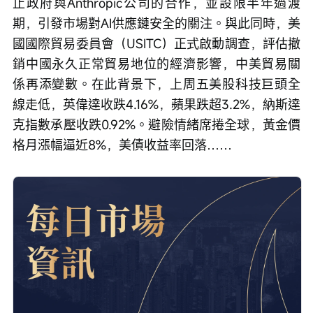
止政府與Anthropic公司的合作，並設限半年過渡
期，引發市場對AI供應鏈安全的關注。與此同時，美
國國際貿易委員會（USITC）正式啟動調查，評估撤
銷中國永久正常貿易地位的經濟影響，中美貿易關
係再添變數。在此背景下，上周五美股科技巨頭全
線走低，英偉達收跌4.16%，蘋果跌超3.2%，納斯達
克指數承壓收跌0.92%。避險情緒席捲全球，黃金價
格月漲幅逼近8%，美債收益率回落……