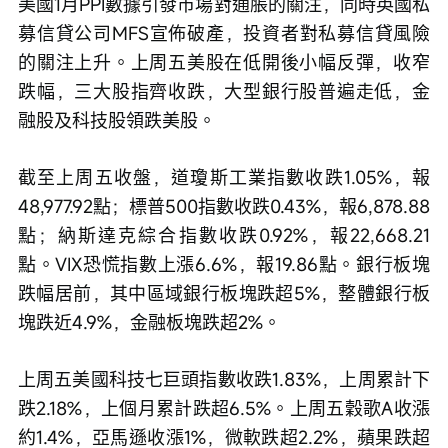
美國1月PPI數據引發市場對通脹的關注，同時英國私
募信貸公司MFS宣佈破產，投資者對私募信貸風險
的關注上升。上周五美股在低開後小幅反彈，收窄
跌幅，三大股指齊收跌，大型銀行股普遍走低，金
融股及科技股領跌美股。
截至上周五收盤，道瓊斯工業指數收跌1.05%，報
48,977.92點；標普500指數收跌0.43%，報6,878.88
點；納斯達克綜合指數收跌0.92%，報22,668.21
點。VIX恐慌指數上漲6.6%，報19.86點。銀行板塊
跌幅居前，其中區域銀行板塊跌超5%，整體銀行板
塊跌近4.9%，金融板塊跌超2%。
上周五美國科技七巨頭指數收跌1.83%，上周累計下
跌2.18%，上個月累計跌超6.5%。上周五穀歌A收漲
約1.4%，亞馬遜收漲1%，微軟跌超2.2%，蘋果跌超