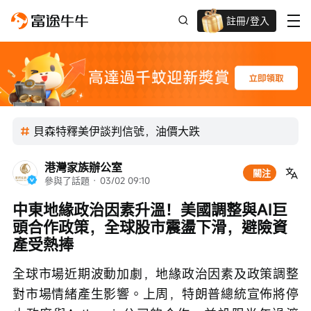
註冊/登入
迎新驚喜賞 股票/BTC等任你揀!
貝森特釋美伊談判信號，油價大跌
港灣家族辦公室
關注
參與了話題
 · 
03/02 09:10
中東地緣政治因素升溫！美國調整與AI巨
頭合作政策，全球股市震盪下滑，避險資
產受熱捧
全球市場近期波動加劇，地緣政治因素及政策調整
對市場情緒產生影響。上周，特朗普總統宣佈將停