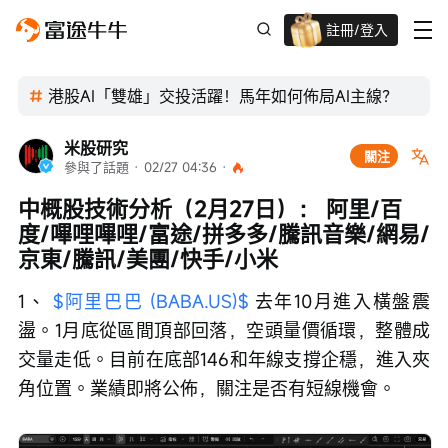
註冊/登入
迎新驚喜賞 股票/BTC等任你揀!
港股AI「雙雄」交投活躍！馬年如何佈局AI主線？
米股研究
關注
參與了話題
 · 
02/27 04:36
 · 
中概股技術分析（2月27日）： 阿里/百
度/嗶哩嗶哩/富途/拼多多/騰訊音樂/網易/
京東/騰訊/美團/快手/小米
1、 
$阿里巴巴 (BABA.US)$
 去年10月進入橫盤震
盪。1月底從區間頂部回落，空頭量價循環，整體成
交量走低。目前在底部146和年線支撐企穩，進入夾
角位置。業績即將公佈，關注是否有短線機會。