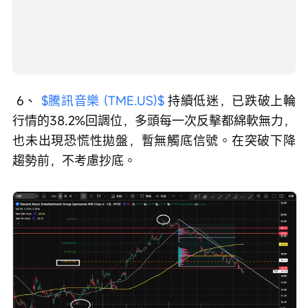
 6、 
$騰訊音樂 (TME.US)$
 持續低迷，已跌破上輪
行情的38.2%回調位，多頭每一次反擊都綿軟無力，
也未出現恐慌性拋盤，暫無觸底信號。在突破下降
趨勢前，不考慮抄底。