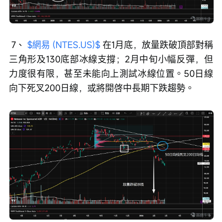
 7、 
$網易 (NTES.US)$
 在1月底，放量跌破頂部對稱
三角形及130底部冰線支撐；2月中旬小幅反彈，但
力度很有限，甚至未能向上測試冰線位置。50日線
向下死叉200日線，或將開啓中長期下跌趨勢。