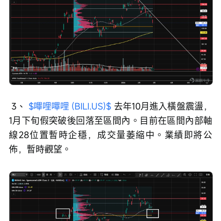
 3、 
$嗶哩嗶哩 (BILI.US)$
 去年10月進入橫盤震盪，
1月下旬假突破後回落至區間內。目前在區間內部軸
線28位置暫時企穩，成交量萎縮中。業績即將公
佈，暫時觀望。