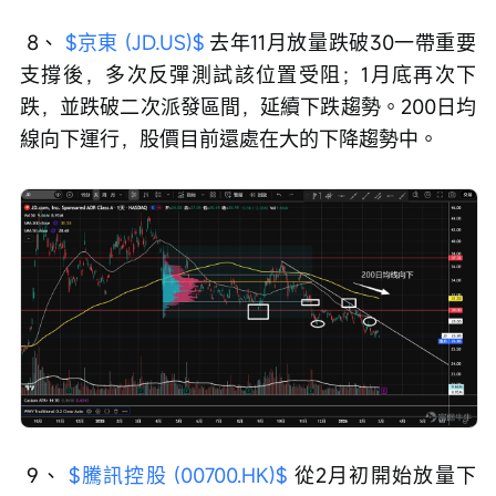
 8、 
$京東 (JD.US)$
 去年11月放量跌破30一帶重要
支撐後，多次反彈測試該位置受阻；1月底再次下
跌，並跌破二次派發區間，延續下跌趨勢。200日均
線向下運行，股價目前還處在大的下降趨勢中。
 9、 
$騰訊控股 (00700.HK)$
 從2月初開始放量下