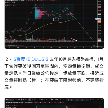
 2、 
$百度 (BIDU.US)$
 去年10月進入橫盤震盪，1月
下旬假突破後回落至區間內，空頭量價循環，成交
量走低。昨日業績公佈後進一步放量下跌，接近成
交量控制點（橙）；在突破下降趨勢前，不建議抄
底。