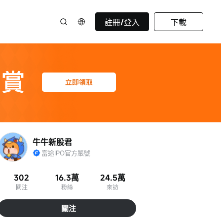
註冊/登入
下載
牛牛新股君
富途IPO官方賬號
302
16.3萬
24.5萬
關注
粉絲
來訪
關注