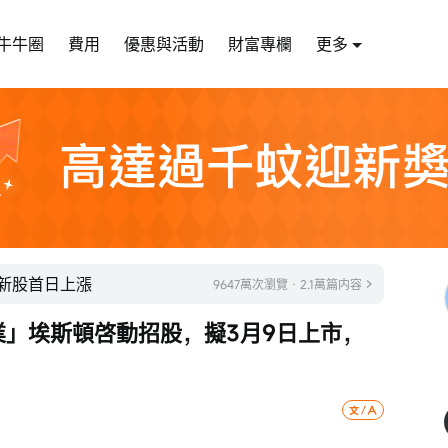
牛牛圈
費用
優惠與活動
財富專欄
更多
成新股首日上漲
9647萬次瀏覽 · 2.1萬篇内容
企業」埃斯頓啓動招股，擬3月9日上市，