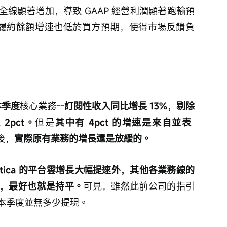
線顯著增加，導致 GAAP 經營利潤顯著跑輸預
期未履約餘額增速也低於買方預期，使得市場反饋負
本季度
核心業務--
訂閱性收入同比增長 13%，剔除
2pct。
但是
其中有 4pct 的增速是來自並表 
後，
實際原有業務的增長還是放緩的。
matica 的平台雲增長大幅提速外，其他各業務線的
，最好也就是持平。
可見，雖然此前公司的指引
本季度並無多少提現。