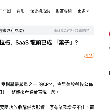
牛牛圈
費用
優惠與活動
財富專欄
更多
軟件迎來盈利兌現？
50.3萬次瀏覽 · 796篇内容
論摧枯拉朽，SaaS 龍頭已成 「棄子」？
事下，受衝擊最嚴重之一 的CRM，今早美股盤後公佈 
.31 日），整體來看業績表現一般。
要歸功於收購併表影響，原有業務增長不佳。而