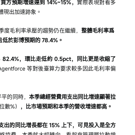
買方預期增速達到 14%~15%，
實際表現對看多
體現出加速跡象。
季度毛利率承壓的趨勢仍在繼續，
整體毛利率爲 
低於彭博預期的 78.4%。
2.4%，環比走低約 0.5pct，同比更是收縮了
gentforce 等對後臺算力要求較多因此毛利率偏
平平的同時，
本季總經營費用支出同比增速顯著拉
位數%）
，比市場預期和本季的營收增速都高。
出的同比增長都在 15% 上下，可見投入是全方
格控費，本季就大幅轉向，看起來管理層拉動增