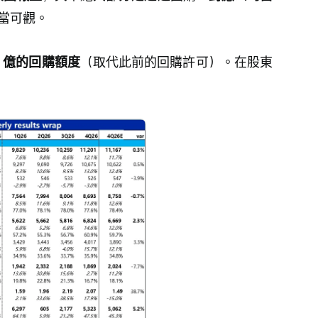
當可觀。
0 億的回購額度
（取代此前的回購許可）。在股東