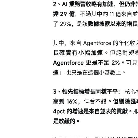
2、AI 業務營收略有加速，但仍非常早期
達 29 億
，不過其中約 11 億來
了 29%，是該
數據披露以來的增長
其中，來自 Agentforce 的年化
長確實有小幅加速。
但絕對規
Agentforce 更是不足 2%。
可見
速」 也只是在這個小基數上。
3、領先指標增長同樣平平：
 核心
高到 16%，
乍看不錯
。但剔除匯
4pct 的增速是來自並表的貢獻。
是放緩的。