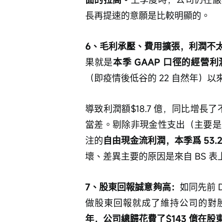
長再提速的意願是比較明顯的。
6、毛利承壓、費用擴張，利潤不
果就是
本季 GAAP 口徑的經營利潤率
（即疫情後低谷的 22 自然年）
導致利潤額$18.7 億，同比增長
當差。剔除非現金性支出（主要是
注的
自由現金流利潤，本季爲 53
壞、差異主要的原因是來自 BS 
7、股東回報誠意夠高：
如同先前 
做股東回報就成了維持公司的對
年，公司總歸花費了$143 億在股