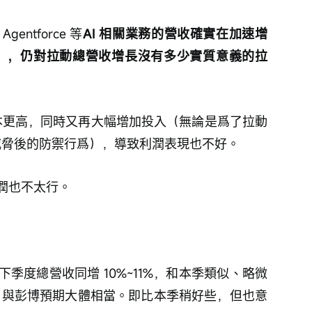
ntforce 等
AI 相關業務的營收確實在加速增
」，仍對拉動總營收增長沒有多少實質意義的拉
成本更高，同時又再大幅增加投入（無論是爲了拉動
代威脅後的防禦行爲），導致利潤表現也不好。
潤也不太行。
季度總營收同增 10%~11%，和本季類似、略微
t，與彭博預期大體相當。即比本季稍好些，但也意