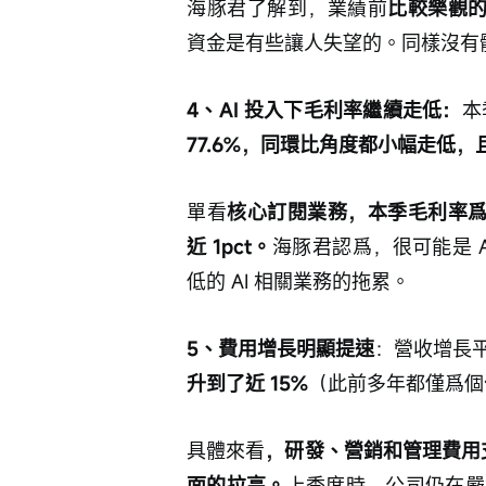
海豚君了解到，業績前
比較樂觀的
資金是有些讓人失望的。同樣沒有
4、AI 投入下毛利率繼續走低：
本
77.6%，同環比角度都小幅走低，且
單看
核心訂閱業務，本季毛利率爲 8
近 1pct。
海豚君認爲，很可能是 A
低的 AI 相關業務的拖累。
5、費用增長明顯提速
：營收增長
升到了近 15%
（此前多年都僅爲個
具體來看
，研發、營銷和管理費用支
面的拉高。
上季度時，公司仍在嚴