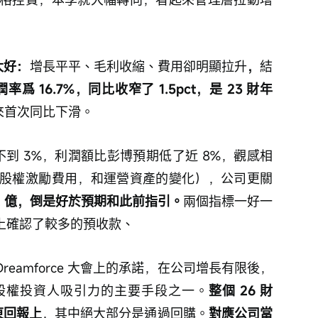
太好：
增長平平、毛利收縮、費用卻明顯拉升
，
結
爲 16.7%，同比收窄了 1.5pct，是 23 財年
以來首次同比下滑。
了不到 3%，利潤額比彭博預期低了近 8%，觀感相
股權激勵費用，和運營資產的變化），公司更關
.2 億，倒是好於預期和此前指引。
兩個指標一好一
表上確認了較多的預收款、
Dreamforce 大會上的承諾，在公司增長有限後，
股權投資人吸引力的主要手段之一。
整個 26 財
東回報上
，其中絕大部分是通過回購。
對應公司當