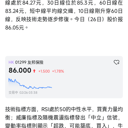
線處於84.27元，30日線位於85.3元，60日線在
83.24元，短中線平均線交織，10日線剛升穿60日
線，反映技術走勢逐步修復。今日（26日）股价报
86.05元。
HK
01299
友邦保險
86.000
+1.500
+1.78%
交易中
02/26 03:38
技術指標方面，RSI處於50的中性水平，買賣力量均
衡；威廉指標及隨機震盪指標發出「中立」信號，
變動率指標則顯示「超跌，可能築底，買入」，牛