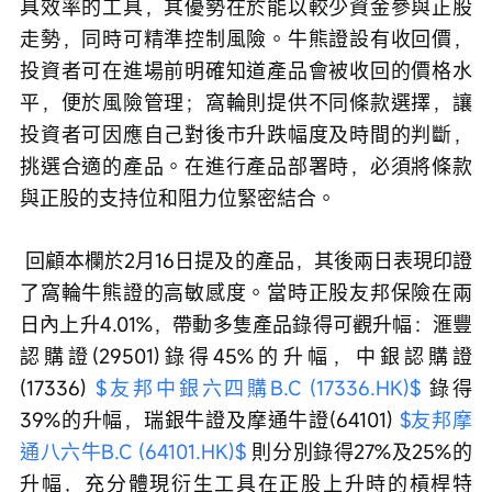
具效率的工具，其優勢在於能以較少資金參與正股
走勢，同時可精準控制風險。牛熊證設有收回價，
投資者可在進場前明確知道產品會被收回的價格水
平，便於風險管理；窩輪則提供不同條款選擇，讓
投資者可因應自己對後市升跌幅度及時間的判斷，
挑選合適的產品。在進行產品部署時，必須將條款
與正股的支持位和阻力位緊密結合。
 回顧本欄於2月16日提及的產品，其後兩日表現印證
了窩輪牛熊證的高敏感度。當時正股友邦保險在兩
日內上升4.01%，帶動多隻產品錄得可觀升幅：滙豐
認購證(29501)錄得45%的升幅，中銀認購證
(17336) 
$友邦中銀六四購B.C (17336.HK)$
 錄得
39%的升幅，瑞銀牛證及摩通牛證(64101) 
$友邦摩
通八六牛B.C (64101.HK)$
 則分別錄得27%及25%的
升幅，充分體現衍生工具在正股上升時的槓桿特