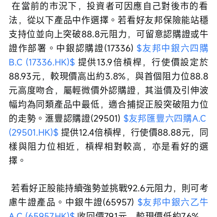
 在當前的市況下，投資者可因應自己對後市的看
法，從以下產品中作選擇。若看好友邦保險能站穩
支持位並向上突破88.8元阻力，可留意認購證或牛
證作部署。中銀認購證(17336) 
$友邦中銀六四購
B.C (17336.HK)$
 提供13.9倍槓桿，行使價設定於
88.93元，較現價高出約3.8%，與首個阻力位88.8
元高度吻合，屬輕微價外認購證，其溢價及引伸波
幅均為同類產品中最低，適合捕捉正股突破阻力位
的走勢。滙豐認購證(29501) 
$友邦匯豐六四購A.C 
(29501.HK)$
 提供12.4倍槓桿，行使價88.88元，同
樣與阻力位相近，槓桿相對較高，亦是看好的選
擇。
 若看好正股能持續強勢並挑戰92.6元阻力，則可考
慮牛證產品。中銀牛證(65957) 
$友邦中銀六乙牛
A.C (65957.HK)$
 收回價79.1元，較現價低約7.6%，