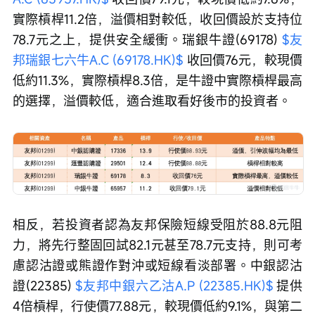
實際槓桿11.2倍，溢價相對較低，收回價設於支持位
78.7元之上，提供安全緩衝。瑞銀牛證(69178) 
$友
邦瑞銀七六牛A.C (69178.HK)$
 收回價76元，較現價
低約11.3%，實際槓桿8.3倍，是牛證中實際槓桿最高
的選擇，溢價較低，適合進取看好後市的投資者。
相反，若投資者認為友邦保險短線受阻於88.8元阻
力，將先行整固回試82.1元甚至78.7元支持，則可考
慮認沽證或熊證作對沖或短線看淡部署。中銀認沽
證(22385) 
$友邦中銀六乙沽A.P (22385.HK)$
 提供
4倍槓桿，行使價77.88元，較現價低約9.1%，與第二