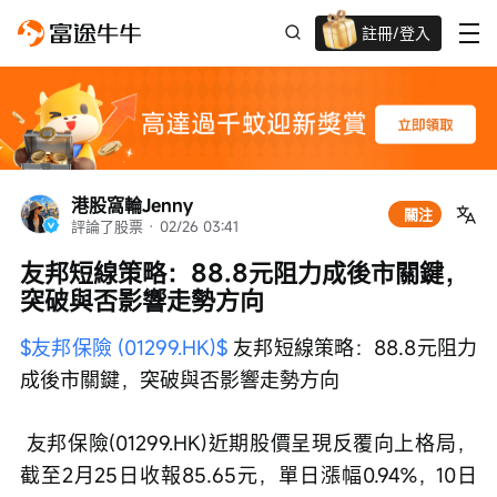
註冊/登入
新客限時
高達過千蚊獎賞
港股窩輪Jenny
關注
評論了股票
 · 
02/26 03:41
友邦短線策略：88.8元阻力成後市關鍵，
突破與否影響走勢方向
$友邦保險 (01299.HK)$
 友邦短線策略：88.8元阻力
成後市關鍵，突破與否影響走勢方向
 友邦保險(01299.HK)近期股價呈現反覆向上格局，
截至2月25日收報85.65元，單日漲幅0.94%，10日