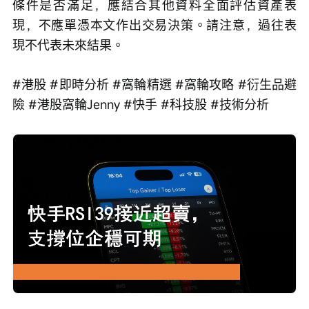
條件是否滿足，應結合其他資料全面評估資產表
現，不應單憑本文作出交易決策。請注意，過往表
現不代表未來結果。
#港股 #即時分析 #窩輪精選 #窩輪攻略 #衍生品避
險 #港股窩輪Jenny #快手 #科技股 #技術分析
Loaded
:
Progress
:
取
0%
0%
消
/
播
靜
放
音
速