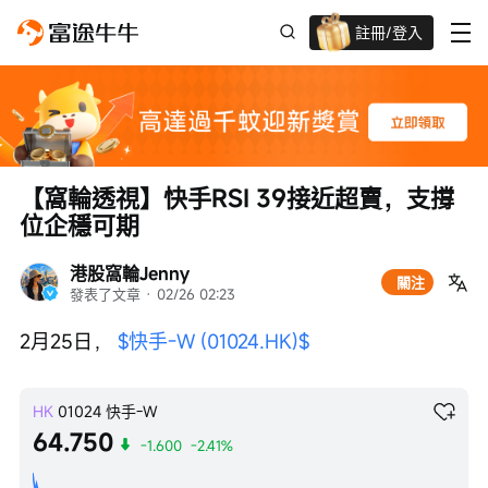
註冊/登入
迎新驚喜賞 股票/BTC等任你揀!
【窩輪透視】快手RSI 39接近超賣，支撐
位企穩可期
港股窩輪Jenny
關注
發表了文章
 · 
02/26 02:23
2月25日， 
$快手-W (01024.HK)$
HK
01024
快手-W
64.750
-1.600
-2.41%