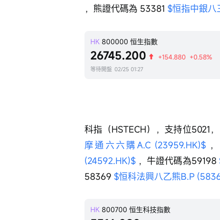
，熊證代碼為 53381 
$恒指中銀八三熊H
HK
800000
恒生指數
26745.200
+154.880
+0.58%
等待開盤
02/25 01:27
科指（HSTECH），支持位5021
摩通六六購A.C (23959.HK)$
 
(24592.HK)$
 ，牛證代碼為59198 
58369 
$恒科法興八乙熊B.P (58369
HK
800700
恒生科技指數