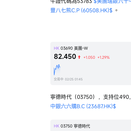
牛證代碼為53783 
$美團瑞銀六十牛F.
豐八七熊C.P (60508.HK)$
 。
HK
03690
美團-W
82.450
+1.050
+1.29%
交易中
02/25 01:45
寧德時代（03750），支持位490
中銀六六購B.C (23687.HK)$
HK
03750
寧德時代