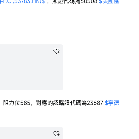
C (53783.HK)$
 ，熊證代碼為60508 
$美團匯
，阻力位585，對應的認購證代碼為23687 
$寧德