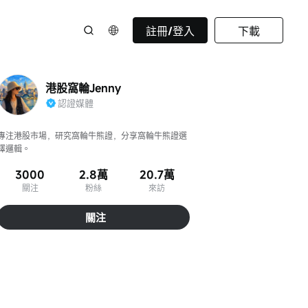
註冊/登入
下載
港股窩輪Jenny
認證媒體
專注港股市場，研究窩輪牛熊證，分享窩輪牛熊證選
擇邏輯。
3000
2.8萬
20.7萬
關注
粉絲
來訪
關注