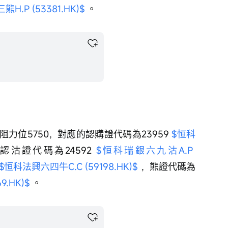
.P (53381.HK)$
 。
，阻力位5750，對應的認購證代碼為23959 
$恒科
，認沽證代碼為24592 
$恒科瑞銀六九沽A.P 
$恒科法興六四牛C.C (59198.HK)$
 ，熊證代碼為
.HK)$
 。