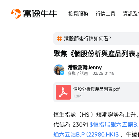
投資服務
行情工具
資訊及
港股節後行情如何看？
聚焦《個股份析與產品列表.
港股窩輪Jenny
參與了話題
 · 
02/25 01:48
個股分析與產品列表.pdf
1.8M
恒生指數（HSI）短期趨勢為上升，
代碼為 23091 
$恒指瑞銀六五購B.C (
通六五沽B.P (22980.HK)$
 ，牛證代