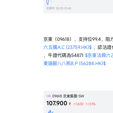
交易中
02/25 01:45
京東（09618），支持位99.4，阻力
六五購A.C (23759.HK)$
 ，認沽證代
，牛證代碼為54871 
$京東法興六乙牛A
東瑞銀八八熊B.P (56284.HK)$
HK
09618
京東集團-SW
107.900
+1.600
+1.51%