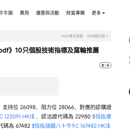
牛牛圈
費用
優惠與活動
財富專欄
更多
1440萬次瀏覽 · 1898篇内容
pdf》10只個股技術指標及窩輪推薦
支持位 26098，阻力位 28066，對應的認購證
23091.HK)$
 ，認沽證代碼為 22980 
$恒指摩
碼為 67482 
$恒指瑞銀八十牛9.C (67482.HK)$