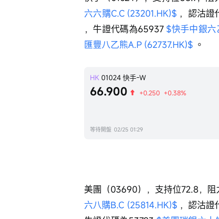
六六購C.C (23201.HK)$
 ，認沽證代
，牛證代碼為65937 
$快手中銀六乙牛A
匯豐八乙熊A.P (62737.HK)$
 。
HK
01024
快手-W
66.900
+0.250
+0.38%
等待開盤
02/25 01:29
美團（03690），支持位72.8，阻
六八購B.C (25814.HK)$
 ，認沽證代