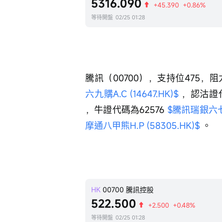
5316.090
+45.390
+0.86%
等待開盤
02/25 01:28
騰訊（00700），支持位475，阻
六九購A.C (14647.HK)$
 ，認沽證代
，牛證代碼為62576 
$騰訊瑞銀六七牛Z
摩通八甲熊H.P (58305.HK)$
 。
HK
00700
騰訊控股
522.500
+2.500
+0.48%
等待開盤
02/25 01:28