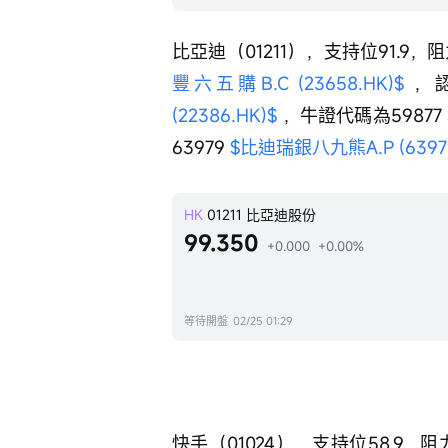
比亞迪（01211），支持位91.9，
豐六五購B.C (23658.HK)$
 ，
(22386.HK)$
 ，牛證代碼為59877 
63979 
$比迪瑞銀八九熊A.P (63979
HK
01211
比亞迪股份
99.350
+0.000
+0.00%
等待開盤
02/25 01:29
快手（01024），支持位58.9，阻