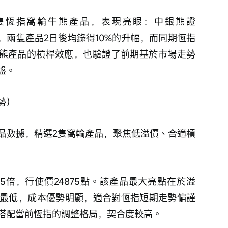
的兩隻恆指窩輪牛熊產品，表現亮眼：中銀熊證
0），兩隻產品2日後均錄得10%的升幅，而同期恆指
輪牛熊產品的槓桿效應，也驗證了前期基於市場走勢
盤。
勢）
品數據，精選2隻窩輪產品，聚焦低溢價、合適槓
12.5倍，行使價24875點。該產品最大亮點在於溢
最低，成本優勢明顯，適合對恆指短期走勢偏謹
搭配當前恆指的調整格局，契合度較高。