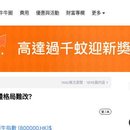
牛牛圈
費用
優惠與活動
財富專欄
更多
1440萬次瀏覽 · 1898篇内容
盪格局難改？
生指數 (800000.HK)$