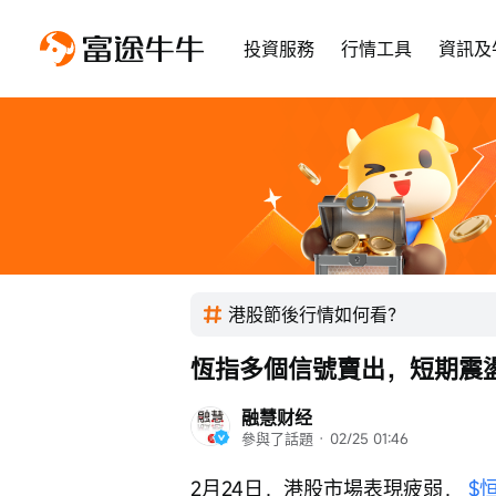
投資服務
行情工具
資訊及
港股節後行情如何看？
恆指多個信號賣出，短期震
融慧财经
參與了話題
 · 
02/25 01:46
2月24日，港股市場表現疲弱， 
$恒