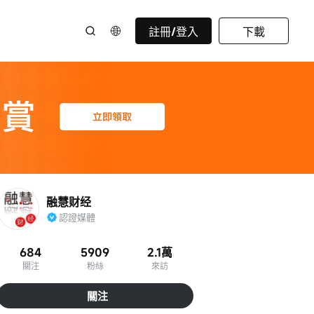
註冊/登入
下載
融慧财经
認證媒體
684
5909
2.1萬
關注
粉絲
來訪
關注