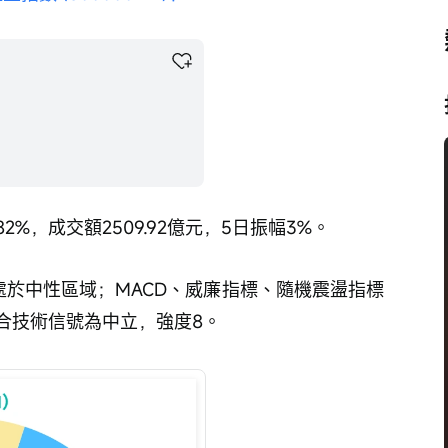
82%，成交額2509.92億元，5日振幅3%。
，處於中性區域；MACD、威廉指標、隨機震盪指標
合技術信號為中立，強度8。