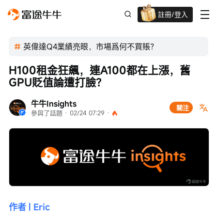
註冊/登入
迎新驚喜賞 股票/BTC等任你揀!
英偉達Q4業績亮眼，市場爲何不買賬？
H100租金狂飆，連A100都在上漲，舊
GPU貶值論遭打臉？
牛牛Insights
關注
參與了話題
 · 
02/24 07:29
 · 
作者 | Eric