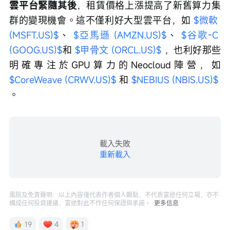
雲平台緊隨其後
，租賃價格上漲提高了新舊算力集
群的變現機會。這不僅利好大型雲平台，如 
$微軟 
(MSFT.US)$
、 
$亞馬遜 (AMZN.US)$
、 
$谷歌-C 
(GOOG.US)$
和 
$甲骨文 (ORCL.US)$
 ，也利好那些
明確專注於GPU算力的Neocloud陣營，如 
$CoreWeave (CRWV.US)$
 和 
$NEBIUS (NBIS.US)$
。
載入失敗
重新載入
風險及免責聲明：以上內容僅代表作者個人觀點，不代表富途任何立場，亦不
構成任何投資建議，富途對此不作任何保證與承諾。
更多信息
19
4
1