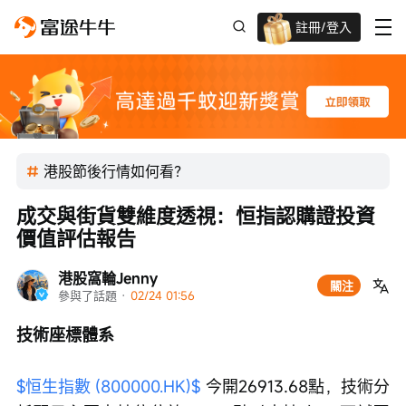
註冊/登入
迎新驚喜賞 股票/BTC等任你揀!
港股節後行情如何看？
成交與街貨雙維度透視：恒指認購證投資
價值評估報告
港股窩輪Jenny
關注
參與了話題
 · 
02/24 01:56
技術座標體系
$恒生指數 (800000.HK)$
 今開26913.68點，技術分