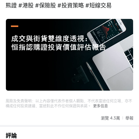
熊證 #港股 #保險股 #投資策略 #短線交易
Loaded
:
Progress
:
取
0%
0%
消
/
播
靜
放
音
速
度
風險及免責聲明：以上內容僅代表作者個人觀點，不代表富途任何立場，亦不
構成任何投資建議，富途對此不作任何保證與承諾。
更多信息
瀏覽 4.3萬
舉報
評論