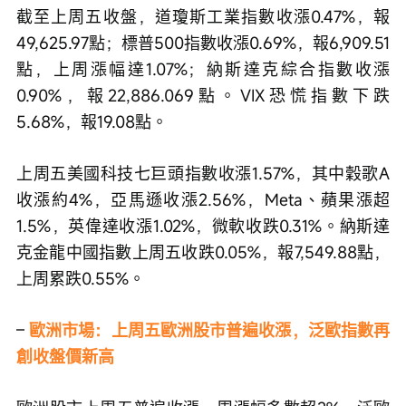
截至上周五收盤，道瓊斯工業指數收漲0.47%，報
49,625.97點；標普500指數收漲0.69%，報6,909.51
點，上周漲幅達1.07%；納斯達克綜合指數收漲
0.90%，報22,886.069點。VIX恐慌指數下跌
5.68%，報19.08點。
上周五美國科技七巨頭指數收漲1.57%，其中穀歌A
收漲約4%，亞馬遜收漲2.56%，Meta、蘋果漲超
1.5%，英偉達收漲1.02%，微軟收跌0.31%。納斯達
克金龍中國指數上周五收跌0.05%，報7,549.88點，
上周累跌0.55%。 
– 
歐洲市場：上周五歐洲股市普遍收漲，泛歐指數再
創收盤價新高