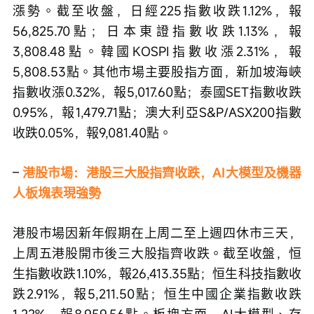
漲勢。截至收盤，日經225指數收跌1.12%，報
56,825.70點；日本東證指數收跌1.13%，報
3,808.48點。韓國KOSPI指數收漲2.31%，報
5,808.53點。其他市場主要股指方面，新加坡海峽
指數收漲0.32%，報5,017.60點；泰國SET指數收跌
0.95%，報1,479.71點；澳大利亞S&P/ASX200指數
收跌0.05%，報9,081.40點。
– 
港股市場：港股三大股指齊收跌，AI大模型及機器
人板塊表現強勢
港股市場因新年假期在上周二至上週四休市三天，
上周五港股開市後三大股指齊收跌。截至收盤，恒
生指數收跌1.10%，報26,413.35點；恒生科技指數收
跌2.91%，報5,211.50點；恒生中國企業指數收跌
1.22%，報8,959.56點。板塊方面，AI大模型、存