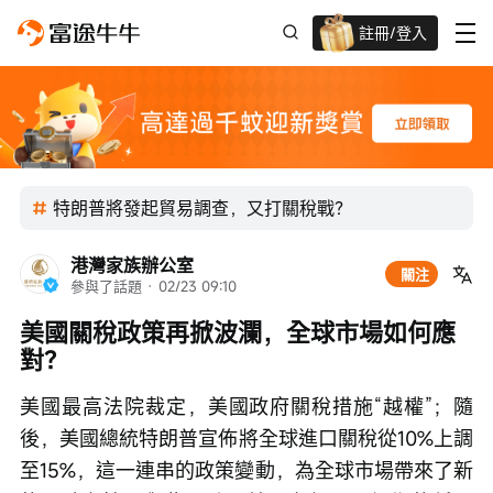
註冊/登入
迎新驚喜賞 股票/BTC等任你揀!
特朗普將發起貿易調查，又打關稅戰？
港灣家族辦公室
關注
參與了話題
 · 
02/23 09:10
美國關稅政策再掀波瀾，全球市場如何應
對？
美國最高法院裁定，美國政府關稅措施“越權”；隨
後，美國總統特朗普宣佈將全球進口關稅從10%上調
至15%，這一連串的政策變動，為全球市場帶來了新