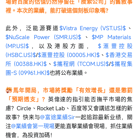
場對百度的估值仍然停留在「搜索公司」的舊敘事
裡。本次的業績，能打破這個刻板印象嗎？
此外，泛能源賽道
$Vistra Energy (VST.US)$
、
$NuScale Power (SMR.US)$
、
$MP Materials 
(MP.US)$
，以及港股方面， 
$滙豐控股 
(HSBC.US)$
/
$滙豐控股 (00005.HK)$
、
$香港交易
所 (00388.HK)$
、
$攜程網 (TCOM.US)$
/
$攜程集
團-S (09961.HK)$
也將公布業績。
馬年開局，市場將獎勵「有效增長」還是懲罰
「預期透支」？
英偉達的指引能否撫平市場的焦
慮？Circle、Rocket Lab、百度等又會講述怎樣的新
故事？快来与
@富途業績Sir
一起追踪最新业绩，關
注
@業績會第一現場
更能直擊業績會現場，抓住業績
機會，為投資加碼！