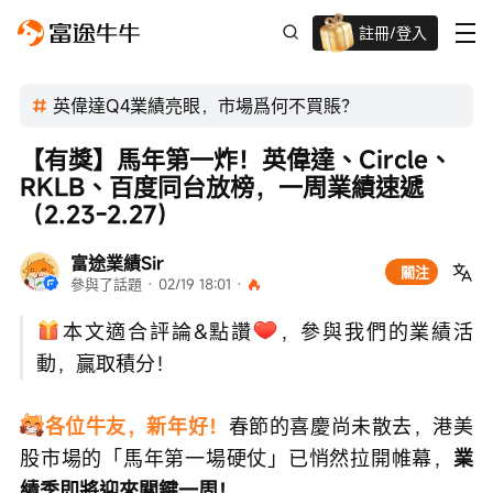
註冊/登入
迎新驚喜賞 股票/BTC等任你揀!
英偉達Q4業績亮眼，市場爲何不買賬？
【有獎】馬年第一炸！英偉達、Circle、
RKLB、百度同台放榜，一周業績速遞
（2.23-2.27）
富途業績Sir
關注
參與了話題
 · 
02/19 18:01
 · 
本文適合評論&點讚
，參與我們的業績活
動，贏取積分！
各位牛友，新年好！
春節的喜慶尚未散去，港美
股市場的「馬年第一場硬仗」已悄然拉開帷幕，
業
績季即將迎來關鍵一周！