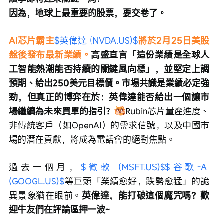
因為，地球上最重要的股票，要交卷了。
AI芯片霸主
$英偉達 (NVDA.US)$
將於2月25日美股
盤後發布最新業績。
高盛直言「這份業績是全球人
工智能熱潮能否持續的關鍵風向標」，並堅定上調
預期、給出250美元目標價。市場共識是業績必定強
勁，但真正的博弈在於：英偉達能否給出一個讓市
場繼續為未來買單的指引？
Rubin芯片量產進度、
非傳統客戶（如OpenAI）的需求信號，以及中國市
場的潛在貢獻，將成為電話會的絕對焦點。
過去一個月，
$微軟 (MSFT.US)$
$谷歌-A 
(GOOGL.US)$
等巨頭「業績愈好，跌勢愈猛」的詭
異景象猶在眼前。
英偉達，能打破這個魔咒嗎？歡
迎牛友們在評論區押一波~