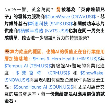
NVDA一響，黃金萬兩？
被稱為「英偉達親兒
子」的雲算力服務商
$CoreWeave (CRWV.US)$
、芯
片設計基石
$新思科技 (SNPS.US)$
和關鍵功率芯片
供應商
$納微半導體 (NVTS.US)$
也將在同一周交出
成績單
，能否進一步驗證AI算力的持續繁榮？
算力底座的穩固，也讓AI的價值正在各行業應用
層加速落地：
$Hims & Hers Health (HIMS.US)$
與
$Tempus AI (TEM.US)$
將驗證AI+醫療的商業化進
度；
$賽富時 (CRM.US)$
和
$Snowflake 
(SNOW.US)$
將展現AI如何重塑企業軟件與數據云生
態；
$SoundHound AI (SOUN.US)$
則丈量AI語音交
互的場景滲透率。
每一份業績都是AI應用價值的試
金石。