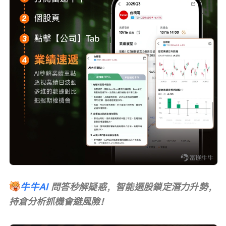
牛牛AI
問答秒解疑惑，智能選股鎖定潛力升勢，
持倉分析抓機會避風險！