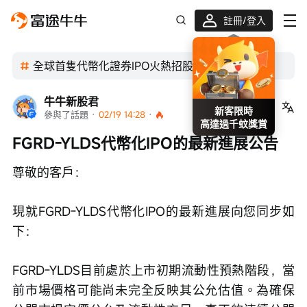
註冊/登入
全球首隻代幣化證券IPO火熱招股中！
牛牛新股君
關注
新客限時
參與了話題
 · 
02/19 14:28
 · 
高達過千蚊獎賞
FGRD-YLDS代幣化IPO的最新進展公告
尊敬的客戶：
現就FGRD-YLDS代幣化IPO的最新進展向您同步如
下：
FGRD-YLDS目前處於上市初期流動性預熱階段，當
前市場價格可能尚未完全反映其公允估值。為確保