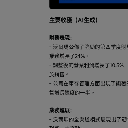
取
0%
0%
消
/
靜
音
主要收穫（AI生成）
財務表現：
- 沃爾瑪公佈了強勁的第四季度財
業務增長了24%。
- 調整後的營業利潤增長了10.
於銷售。
- 公司在庫存管理方面出現了顯著
售增長速度的一半。
業務進展：
- 沃爾瑪的全渠道模式展現出了