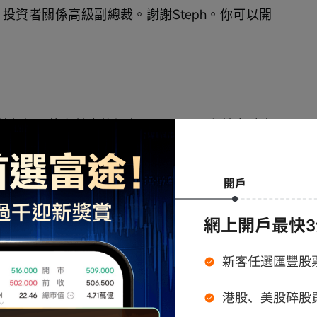
ink，投資者關係高級副總裁。謝謝Steph。你可以開
加入的有首席執行官John Furner和首席財務
始，然後開放提問環節。在問答部分，我們邀請
的Dave Guggina、沃爾瑪國際的Chris 
ce Watkins。
問題，請將問題限制爲一個。有關我們業績的更
點，請參閱我們網站上的收益公告和補充演示文