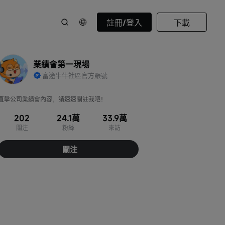
註冊/登入
下載
業績會第一現場
富途牛牛社區官方賬號
直擊公司業績會內容，請速速關註我吧！
202
24.1萬
33.9萬
關注
粉絲
來訪
關注