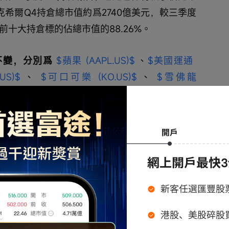
克希爾Q4持倉總市值約爲2740億美元，較三季度
，前十大持倉標的佔總市值的88.26%。
變，分別爲 
$蘋果 (AAPL.US)$
 、
$美國運通 
S)$
 、 
$可口可樂 (KO.US)$
 、 
$雪佛龍 
持了蘋果和美國銀行，其中蘋果的持股數下降了
續第三個季度減持蘋果，但仍是其最大持倉。伯克希
 
$紐約時報 (NYT.US)$
 的股份。盤後，紐約時報
伯克希爾Q4前五大加倉個股分別爲 
$雪佛龍 
)$
、 
$紐約時報 (NYT.US)$
、 
$達美樂比薩 
R.US)$
。