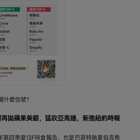
藏什麼信號？
爾再拋蘋果美銀，猛砍亞馬遜，新進紐約時報
5年第四季度13F持倉報告，也是巴菲特執掌伯克希