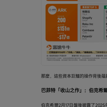
那麼，這些資本巨鱷的操作背後蘊
巴菲特「收山之作」：伯克希
伯克希爾2月17日盤後披露了202