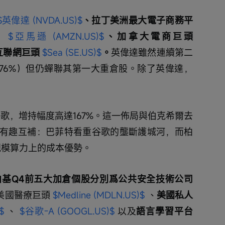
$英偉達 (NVDA.US)$
、拉丁美洲最大電子商務平
 
$亞馬遜 (AMZN.US)$
、加拿大電商巨頭 
聯網巨頭 
$Sea (SE.US)$
。
英偉達雖然連續第二
.76%）但仍蟬聯其第一大重倉股。除了英偉達，
歌，增持幅度高達167%。這一佈局與伯克希爾去
有趣互補：巴菲特看重谷歌的壟斷護城河，而柏
大規模算力上的成本優勢。
基Q4前五大加倉個股分別爲公共安全技術公司 
美國醫療巨頭 
$Medline (MDLN.US)$
 、
美國私人
$
 、 
$谷歌-A (GOOGL.US)$
 以及
語言學習平台 