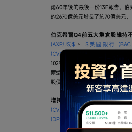
爾60年後的最後一份13F報告，伯
的2670億美元增長了約70億美元
伯克希爾Q4前五大重倉股維持不
(AXP.US)$
、 
$美國銀行 (BAC.U
(CVX.US)$
。
伯克希爾如預期減
1029萬股，這也是伯克希爾連
爾還首次開倉約506萬股傳統媒體
股價一度漲超10%。
增持方面，以持倉市值變動看，
(CVX.US)$
、 
$安達保險 (CB.US
(DPZ.US)$
、 
$拉馬爾戶外廣告 (LAM