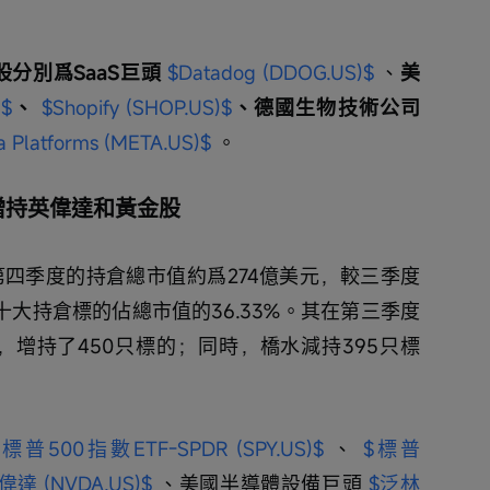
分別爲SaaS巨頭 
$Datadog (DDOG.US)$
 、
美
)$
、 
$Shopify (SHOP.US)$
、德國生物技術公司 
 Platforms (META.US)$
 。
增持英偉達和黃金股
第四季度的持倉總市值約爲274億美元，較三季度
十大持倉標的佔總市值的36.33%。其在第三季度
，增持了450只標的；同時，橋水減持395只標
$標普500指數ETF-SPDR (SPY.US)$
 、 
$標普
偉達 (NVDA.US)$
 、美國半導體設備巨頭 
$泛林