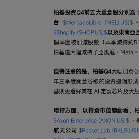
柏基投資Q4前五大重倉股分別爲 
台 
$MercadoLibre (MELI.US)$
、
$Shopify (SHOP.US)$
以及東南亞互
個季度被削減股數（本季減持約5
柏基還大幅減持了亞馬遜、Meta。
值得注意的是，柏基Q4
大幅加倉谷
年三季度開倉谷歌的投資邏輯形成
基則更看好其在 AI 定製芯片及
增持方面，以持倉市值變動看，柏
$Axon Enterprise (AXON.US)$
 、
航天公司 
$Rocket Lab (RKLB.US)