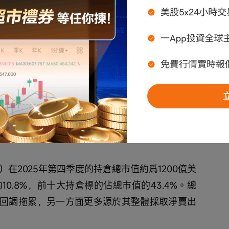
持個股分別 
$蘋果 (AAPL.US)$
 、 
$美國銀行 
S)$
 、 
$怡安保險 (AON.US)$
 、 
$Pool Corp 
伯克希爾還大比例（77.24%）減持了亞馬遜，持
。年初至今，亞馬遜股價已累跌12.85%。
菲特本人，還是投資經理Todd Combs和Ted 
能是爲了讓投資組合更易於繼任者管理。
加谷歌邊減英偉達
ford）在2025年第四季度的持倉總市值約爲1200億美
10.8%，前十大持倉標的佔總市值的43.4%。總
回調拖累，另一方面更多源於其整體採取淨賣出