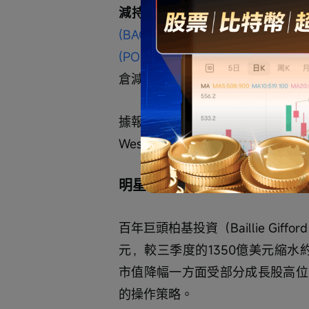
減持方面，伯克希爾Q4前五大減
(BAC.US)$
 、 
$亞馬遜 (AMZN.U
(POOL.US)$
 。除了蘋果和美銀，
倉減少了772.4萬股至227.6萬股
據報道，目前尚不清楚減持交易是由巴
Weschler操盤，這些調整也可
明星科技股操作分化，柏基邊
百年巨頭柏基投資（Baillie Gif
元，較三季度的1350億美元縮水約
市值降幅一方面受部分成長股高位
的操作策略。