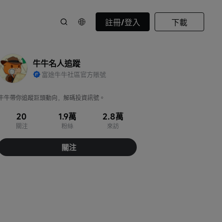
註冊/登入
下載
牛牛名人追蹤
富途牛牛社區官方賬號
牛牛帶你追蹤巨頭動向，解碼投資訊號。
20
1.9萬
2.8萬
關注
粉絲
來訪
關注