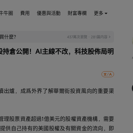
牛牛圈
費用
優惠與活動
財富專欄
更多
買什麼？
437萬次瀏覽 · 281篇内容
4美股持倉公開！AI主線不改，科技股佈局明
陸續出爐，成爲外界了解華爾街投資風向的重要渠
，管理股票資產超過1億美元的股權資產機構，需要
EC提供自己持有的美國股權及有關資金的流向，即