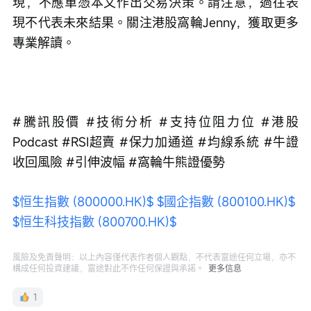
現，不應單憑本文作出交易決策。請注意，過往表
現不代表未來結果。關注港股窩輪Jenny，獲取更多
專業解讀。
#騰訊股價 #技術分析 #支持位阻力位 #港股
Podcast #RSI超賣 #保力加通道 #均線系統 #牛證
收回風險 #引伸波幅 #窩輪牛熊證優勢
$恒生指數 (800000.HK)$
$國企指數 (800100.HK)$
$恒生科技指數 (800700.HK)$
風險及免責聲明：以上內容僅代表作者個人觀點，不代表富途任何立場，亦不
構成任何投資建議，富途對此不作任何保證與承諾。
更多信息
1