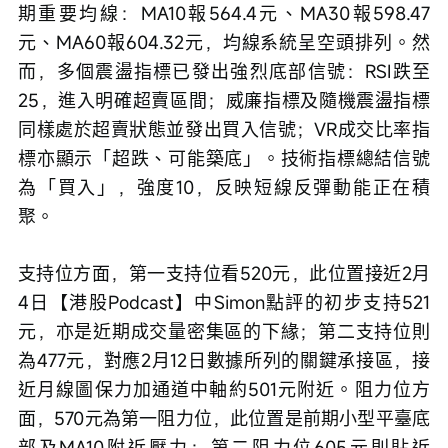
期重要均線：MA10報564.4元、MA30報598.47
元、MA60報604.32元，均線系統呈空頭排列。然
而，多個震盪指標已發出強烈底部信號：RSI跌至
25，進入明確超賣區間；威廉指標及隨機震盪指標
同樣處於超賣狀態並發出買入信號；VR成交比率指
標亦顯示「超跌、可能築底」。技術指標總結信號
為「買入」，強度10，反映短線反彈動能正在積
聚。
支持位方面，第一支持位看520元，此位置接近2月
4日【港股Podcast】中Simon點評的初步支持521
元，亦是近期成交量密集區的下緣；第二支持位則
為477元，對應2月12日數據所列的關鍵承接區，接
近月線圖保力加通道中軸約501元附近。阻力位方
面，570元為第一阻力位，此位置是前期小型平臺底
部及MA10附近壓力；第二阻力位605元則貼近