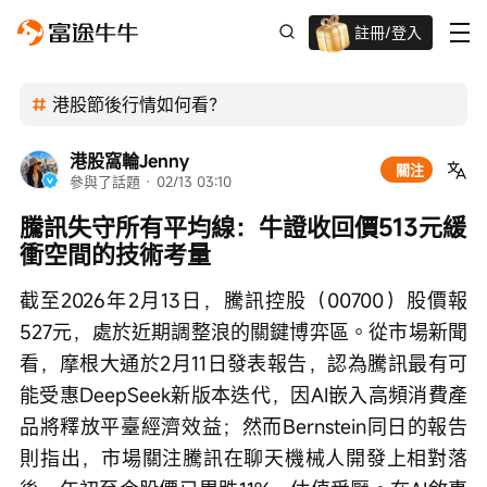
註冊/登入
新客限時
高達過千蚊獎賞
港股節後行情如何看？
港股窩輪Jenny
關注
參與了話題
 · 
02/13 03:10
騰訊失守所有平均線：牛證收回價513元緩
衝空間的技術考量
截至2026年2月13日，騰訊控股（00700）股價報
527元，處於近期調整浪的關鍵博弈區。從市場新聞
看，摩根大通於2月11日發表報告，認為騰訊最有可
能受惠DeepSeek新版本迭代，因AI嵌入高頻消費產
品將釋放平臺經濟效益；然而Bernstein同日的報告
則指出，市場關注騰訊在聊天機械人開發上相對落