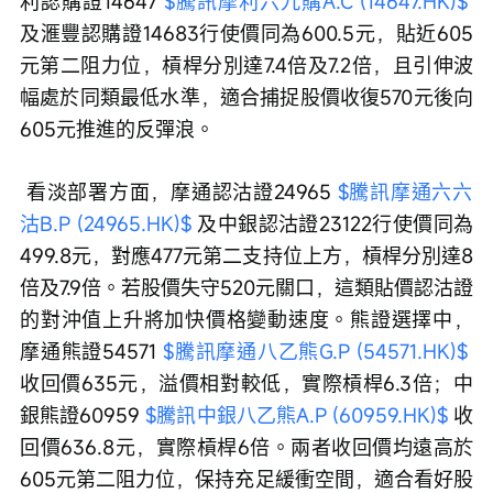
利認購證14647 
$騰訊摩利六九購A.C (14647.HK)$
及滙豐認購證14683行使價同為600.5元，貼近605
元第二阻力位，槓桿分別達7.4倍及7.2倍，且引伸波
幅處於同類最低水準，適合捕捉股價收復570元後向
605元推進的反彈浪。
 看淡部署方面，摩通認沽證24965 
$騰訊摩通六六
沽B.P (24965.HK)$
 及中銀認沽證23122行使價同為
499.8元，對應477元第二支持位上方，槓桿分別達8
倍及7.9倍。若股價失守520元關口，這類貼價認沽證
的對沖值上升將加快價格變動速度。熊證選擇中，
摩通熊證54571 
$騰訊摩通八乙熊G.P (54571.HK)$
收回價635元，溢價相對較低，實際槓桿6.3倍；中
銀熊證60959 
$騰訊中銀八乙熊A.P (60959.HK)$
 收
回價636.8元，實際槓桿6倍。兩者收回價均遠高於
605元第二阻力位，保持充足緩衝空間，適合看好股