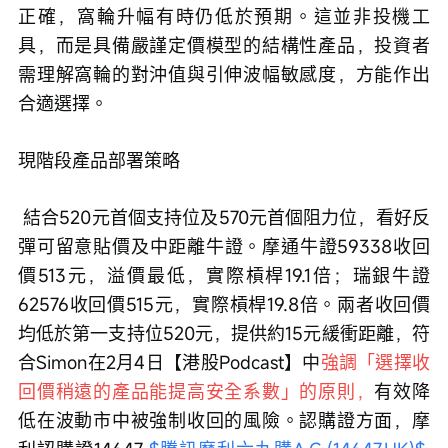
正確，窩輪升幅有時仍低於預期。這並非投機工
具，而是具備嚴謹定價模型的結構性產品，投資者
需理解窩輪的對沖值與引伸波幅敏感度，方能作出
合適選擇。
現階段產品部署策略
 結合520元首個支持位及570元首個阻力位，看好反
彈可留意貼價及中距離牛證。摩通牛證59338收回
價513元，溢價最低，實際槓桿19.1倍；瑞銀牛證
62576收回價515元，實際槓桿19.8倍。兩者收回價
均低於第一支持位520元，提供約15元緩衝距離，符
合Simon在2月4日【港股Podcast】中
強調「選擇收
回價稍遠的產品能提高安全系數」的原則，
有效降
低在波動市中被強制收回的風險。認購證方面，摩