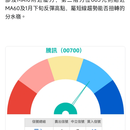
MA60及1月下旬反彈高點，屬短線趨勢能否扭轉的
分水嶺。