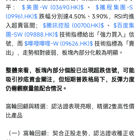
平： 
$美團-W (03690.HK)$
 、 
$攜程集團-S 
(09961.HK)$
 跌幅分別達4.50%、3.90%，RSI均進
入超賣區間； 
$騰訊控股 (00700.HK)$
 、 
$百度集
團-SW (09888.HK)$
 技術指標給出「強力買入」信
號，而 
$嗶哩嗶哩-W (09626.HK)$
 技術指標為「賣
出」，走勢相對疲弱，板塊內部分化較為明顯。
整體來看，板塊內部分個股已出現超跌信號，可能
吸引抄底資金關注，但短期普跌格局下，反彈力度
仍需觀察量能配合情況。
窩輪回顧與精選：認沽證表現亮眼，精選2隻高性價
比產品
（一）窩輪回顧：契合正股走勢，認沽證收穫正收