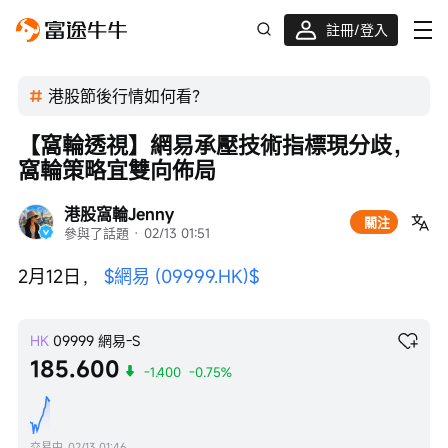
註冊/登入
迎新驚喜賞 股票/BTC等任你揀!
港股節後行情如何看？
【窩輪透視】網易承壓技術指標現分歧，
窩輪策略宜雙向佈局
港股窩輪Jenny
關注
參與了話題
 · 
02/13 01:51
2月12日， 
$網易 (09999.HK)$
HK
09999
網易-S
185.600
-1.400
-0.75%
交易中
02/13 01:46