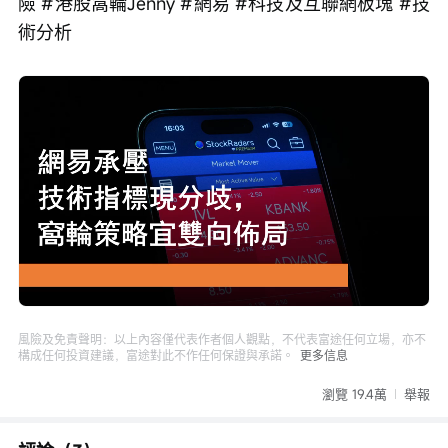
險 #港股窩輪Jenny #網易 #科技及互聯網板塊 #技
術分析
Loaded
:
Progress
:
取
0%
0%
消
/
播
靜
放
音
速
度
風險及免責聲明：以上內容僅代表作者個人觀點，不代表富途任何立場，亦不
構成任何投資建議，富途對此不作任何保證與承諾。
更多信息
瀏覽 19.4萬
舉報