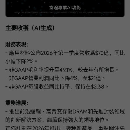
Loaded
:
Progress
:
取
0%
0%
消
/
播
靜
放
音
速
度
主要收穫（AI生成）
財務表現：
- 應用材料公佈2026年第一季度營收爲$70億，同比
小幅下降2%。
- 非GAAP毛利率提升至49.1%，較去年有所增長。
- 非GAAP營業利潤同比下降4%，至$21億。
- 非GAAP每股收益同比持平，保持在$2.38。
業務進展：
- 推出前沿邏輯、高帶寬存儲DRAM和先進封裝領域
的創新解決方案，繼續保持強大的領導地位。
宣佈計劃在2026年推出十幾種新產品，重點關注先