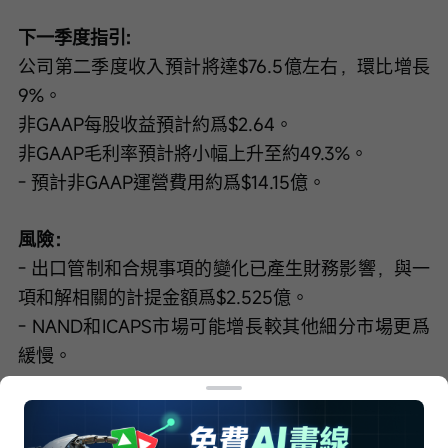
下一季度指引:
公司第二季度收入預計將達$76.5億左右，環比增長
9%。
非GAAP每股收益預計約爲$2.64。
非GAAP毛利率預計將小幅上升至約49.3%。
- 預計非GAAP運營費用約爲$14.15億。
風險：
- 出口管制和合規事項的變化已產生財務影響，與一
項和解相關的計提金額爲$2.525億。
- NAND和ICAPS市場可能增長較其他細分市場更爲
緩慢。
完整記錄稿（AI生成）