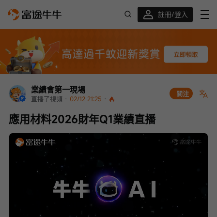
註冊/登入
迎新驚喜賞 股票/BTC等任你揀!
業績會第一現場
關注
直播了視頻
 · 
02/12 21:25
 · 
應用材料2026財年Q1業績直播