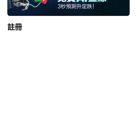
接線員
歡迎參加Nebius集團2025年第四季度業績電話會
註冊
議。演示後將進行問答環節。[操作員指示] 現在我
將電話轉交給Neil Doshi，投資者關係副總裁，開始
本次會議。
尼爾·多希
謝謝大家，並歡迎大家參加Nebius集團2025年第四
季度業績電話會議。我是Neil Doshi，投資者關係副
總裁。今天和我一起參加會議的還有Arkady 
Volozh，創始人兼首席執行官，以及我們的高級管
理團隊。今天的發言將包括基於當前假設的前瞻性
陳述。實際結果可能會因各種因素而出現重大差