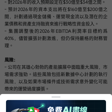
- 對2026年的收入預期設定在$30億至$34億之間。
- 預計2026年的資本支出將在$160億至$200億之
間，計劃通過現金儲備、運營現金流以及潛在的企
業債務和資產支持融資來進行戰略性資金投入。
- 集團調整後的2026年EBITDA利潤率目標約爲
40%，儘管擴張計劃激進，但仍保持嚴格的財務管
理。
風險：
- 公司在其雄心勃勃的產能擴展中面臨重大風險，市
場需求強勁。這些風險包括新數據中心計劃的執行
風險，以及如果市場條件或技術需求意外變化可能
帶來的運營過度擴張。
完整記錄稿（AI生成）