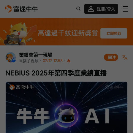
註冊/登入
迎新驚喜賞 股票/BTC等任你揀!
業績會第一現場
關注
直播了視頻
 · 
02/12 12:58
 · 
NEBIUS 2025年第四季度業績直播