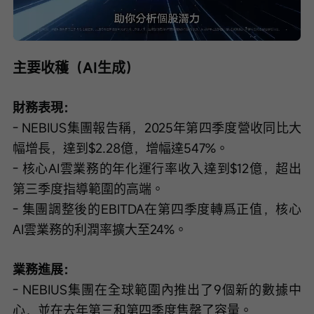
Loaded
:
Progress
:
取
0%
0%
消
/
播
靜
放
音
速
度
主要收穫（AI生成）
財務表現：
- NEBIUS集團報告稱，2025年第四季度營收同比大
幅增長，達到$2.28億，增幅達547%。
- 核心AI雲業務的年化運行率收入達到$12億，超出
第三季度指導範圍的高端。
- 集團調整後的EBITDA在第四季度轉爲正值，核心
AI雲業務的利潤率擴大至24%。
業務進展：
- NEBIUS集團在全球範圍內推出了9個新的數據中
心，並在去年第三和第四季度售罄了容量。