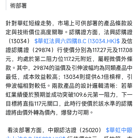
術部署
針對華虹短線走勢，市場上可供部署的產品條款設
定與技術價位高度關聯。認購證方面，法興認購證
（13034） 
$華虹法興六四購B.C (13034.HK)$
 及信
證認購證（29874）行使價分別為117.27元及117.08
元，均處於第二阻力位117.2元附近，屬輕微價外條
款。其中，29874的溢價及引伸波幅均為同類產品中
最低，成本效益較高；13034則提供6.1倍槓桿，引
伸波幅相對較低。兩款產品的設計邏輯清晰：若華
虹業績優於預期並成功突破109.6元第一阻力，下一
目標將直指117元關口，此時行使價於該水準的認購
證將由價外轉為價內，爆發力可期。
 看淡部署方面，中銀認沽證（25020） 
$華虹中銀