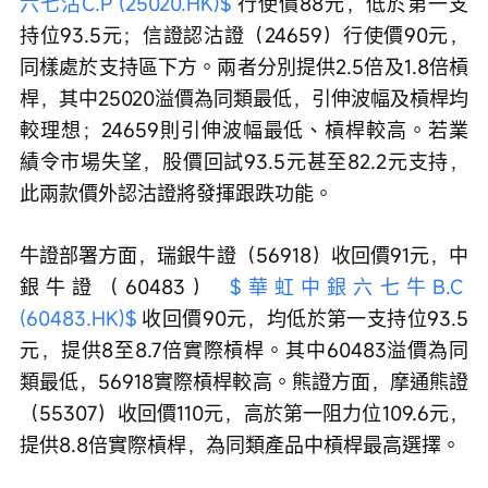
六七沽C.P (25020.HK)$
 行使價88元，低於第一支
持位93.5元；信證認沽證（24659）行使價90元，
同樣處於支持區下方。兩者分別提供2.5倍及1.8倍槓
桿，其中25020溢價為同類最低，引伸波幅及槓桿均
較理想；24659則引伸波幅最低、槓桿較高。若業
績令市場失望，股價回試93.5元甚至82.2元支持，
此兩款價外認沽證將發揮跟跌功能。
牛證部署方面，瑞銀牛證（56918）收回價91元，中
銀牛證（60483） 
$華虹中銀六七牛B.C 
(60483.HK)$
 收回價90元，均低於第一支持位93.5
元，提供8至8.7倍實際槓桿。其中60483溢價為同
類最低，56918實際槓桿較高。熊證方面，摩通熊證
（55307）收回價110元，高於第一阻力位109.6元，
提供8.8倍實際槓桿，為同類產品中槓桿最高選擇。 