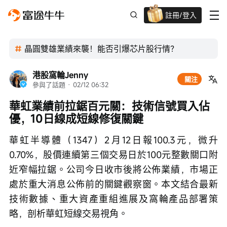
註冊/登入
迎新驚喜賞 股票/BTC等任你揀!
晶圓雙雄業績來襲！能否引爆芯片股行情？
港股窩輪Jenny
關注
參與了話題
 · 
02/12 06:32
華虹業績前拉鋸百元關：技術信號買入佔
優，10日線成短線修復關鍵
華虹半導體（1347）2月12日報100.3元，微升
0.70%，股價連續第三個交易日於100元整數關口附
近窄幅拉鋸。公司今日收市後將公佈業績，市場正
處於重大消息公佈前的關鍵觀察窗。本文結合最新
技術數據、重大資產重組進展及窩輪產品部署策
略，剖析華虹短線交易視角。 