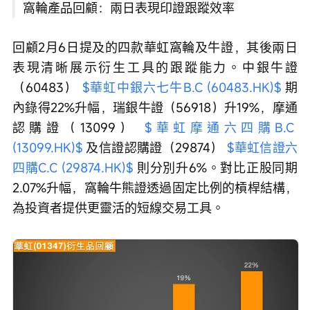
窩輪產品回顧：兩日表現印證跟蹤效率
回顧2月6日提及的四款華虹窩輪及牛證，其後兩日
表現清晰展示衍生工具的跟蹤能力。中銀牛證
（60483） 
$華虹中銀六七牛B.C (60483.HK)$
 期
內錄得22%升幅，瑞銀牛證（56918）升19%，摩通
認購證（13099） 
$華虹摩通六四購B.C 
(13099.HK)$
 及信證認購證（29874） 
$華虹信證六
四購C.C (29874.HK)$
 則分別升6%。對比正股同期
2.07%升幅，窩輪牛熊證透過固定比例的槓桿結構，
為投資者提供更靈活的短線交易工具。