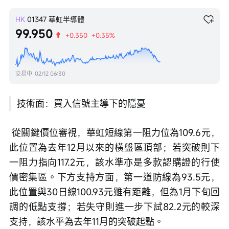
HK
01347
華虹半導體
99.950
+0.350
+0.35%
交易中
02/12 06:30
技術面：買入信號主導下的隱憂
 從關鍵價位審視，華虹短線第一阻力位為109.6元，
此位置為去年12月以來的橫盤區頂部；若突破則下
一阻力指向117.2元，該水準亦是多款認購證的行使
價密集區。下方支持方面，第一道防線為93.5元，
此位置與30日線100.93元雖有距離，但為1月下旬回
調的低點支撐；若失守則進一步下試82.2元的較深
支持，該水平為去年11月的突破起點。