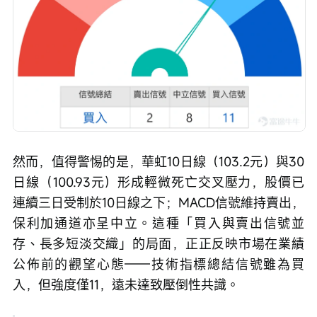
然而，值得警惕的是，華虹10日線（103.2元）與30
日線（100.93元）形成輕微死亡交叉壓力，股價已
連續三日受制於10日線之下；MACD信號維持賣出，
保利加通道亦呈中立。這種「買入與賣出信號並
存、長多短淡交織」的局面，正正反映市場在業績
公佈前的觀望心態——技術指標總結信號雖為買
入，但強度僅11，遠未達致壓倒性共識。