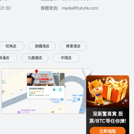
1:30
媒體查詢：media@futuhk.com
旺角店
銅鑼灣店
將軍澳店
葵涌店
九龍塘店
中環店
迎新驚喜賞 股
票/BTC等任你揀!
立即領取