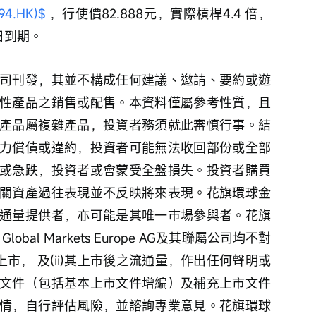
4.HK)$
 ，行使價82.888元，實際槓桿4.4 倍，
4日到期。
司刊發，其並不構成任何建議、邀請、要約或遊
性產品之銷售或配售。本資料僅屬參考性質，且
產品屬複雜產品，投資者務須就此審慎行事。結
力償債或違約，投資者可能無法收回部份或全部
或急跌，投資者或會蒙受全盤損失。投資者購買
關資產過往表現並不反映將來表現。花旗環球金
通量提供者，亦可能是其唯一巿場參與者。花旗
lobal Markets Europe AG及其聯屬公司均不對
日上市， 及(ii)其上市後之流通量，作出任何聲明或
文件（包括基本上市文件增編）及補充上市文件
情，自行評估風險，並諮詢專業意見。花旗環球