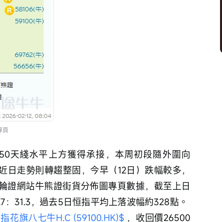
專頁
自50天綫水平上方獲得承接，本周初段隨外圍向
，近日走勢則轉趨整固，今早（12日）跌幅較多，
花旗輪證網站牛熊證街貨分佈圖專頁數據，截至上日
7：31.3，過去5日恒指平均上落波幅約328點。 
指花旗八七牛H.C (59100.HK)$
 ，收回價26500