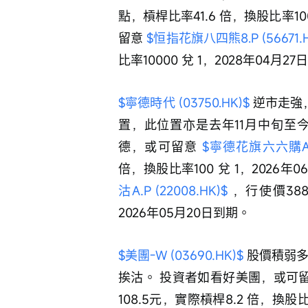
點，槓桿比率41.6 倍，換股比率10
留意 
$恒指花旗八四熊8.P (56671.H
比率10000 兌 1，2028年04月27
$寧德時代 (03750.HK)$
 逆市走強
置，此位置亦是去年11月中旬至
德，或可留意 
$寧德花旗六六購A.C 
倍，換股比率100 兌 1，2026
沽A.P (22008.HK)$
 ，行使價388
2026年05月20日到期。
$美團-W (03690.HK)$
 股價積弱
挨沽。 投資者如看好美團，或可留
108.5元，實際槓桿8.2 倍，換股