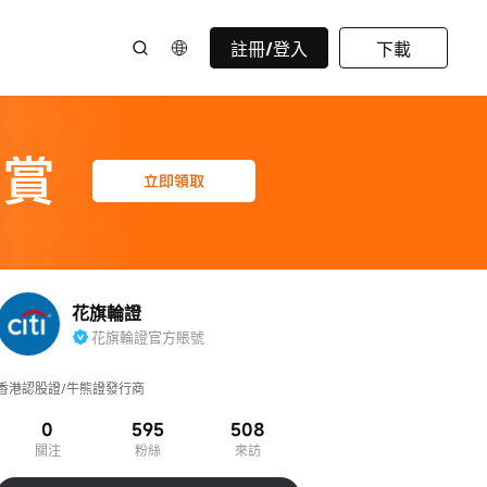
註冊/登入
下載
花旗輪證
花旗輪證官方賬號
香港認股證/牛熊證發行商
0
595
508
關注
粉絲
來訪