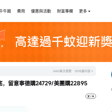
牛牛圈
費用
優惠與活動
財富專欄
更多
1440萬次瀏覽 · 1898篇内容
留意寧德購24729/美團購22895