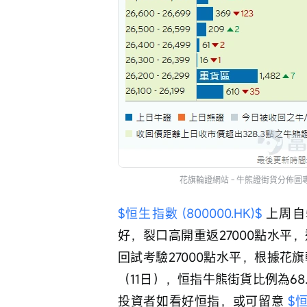
花旗輪證網站 - 牛熊證街貨分佈圖
$恒生指數 (800000.HK)$
 上周
好，裂口高開重返27000點水平
回試考驗27000點水平，根據
（11日），恒指牛熊街貨比例為68.
投資者如看好恒指，或可留意 
$恒