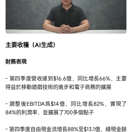
Loaded
:
Progress
:
取
0%
0%
消
/
播
靜
放
音
速
度
主要收穫（AI生成）
財務表現
- 第四季度營收達到$16.6億，同比增長66%，主要
得益於移動遊戲技術的進步和電子商務的擴展
- 調整後EBITDA爲$14億，同比增長82%，實現了
84%的利潤率，並擴展了700多個點子
- 第四季度自由現金流增長88%至$13.1億，總現金餘