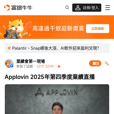
註冊/登入
迎新驚喜賞 股票/BTC等任你揀!
Palantir、Snap績後大漲，AI軟件迎來盈利兌現？
業績會第一現場
關注
參與了話題
 · 
02/11 22:00
 · 
Applovin 2025年第四季度業績直播