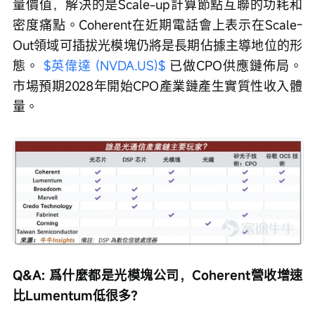
量價值，解決的是Sc­a­le-up計算節點互聯的功耗和
密度痛點。Co­h­e­r­e­nt在近期電話會上表示在Scale-
Out領域可插拔光模塊仍將是長期佔據主導地位的形
態。 
$英偉達 (NVDA.US)$
 已做CPO供應鏈佈局。
市場預期2028年開始CPO產業鏈產生實質性收入體
量。
Q&A: 爲什麼都是光模塊公司，Coherent營收增速
比Lumentum低很多？