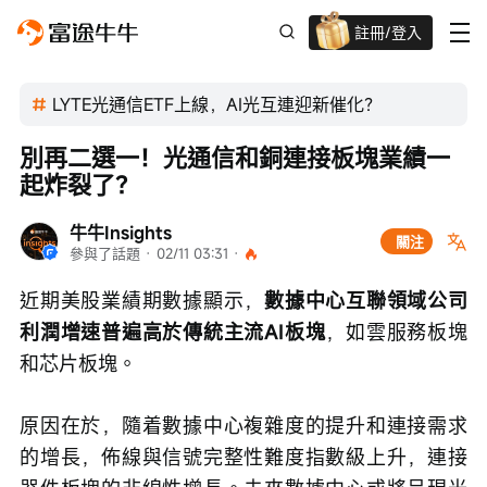
註冊/登入
新客限時
高達過千蚊獎賞
LYTE光通信ETF上線，AI光互連迎新催化？
別再二選一！光通信和銅連接板塊業績一
起炸裂了？
牛牛Insights
關注
參與了話題
 · 
02/11 03:31
 · 
近期美股業績期數據顯示，
數據中心互聯領域公司
利潤增速普遍高於傳統主流AI板塊
，如雲服務板塊
和芯片板塊。
原因在於，隨着數據中心複雜度的提升和連接需求
的增長，佈線與信號完整性難度指數級上升，連接