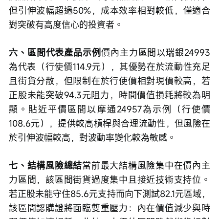
但引伸波幅超過50%，成本效率相對較低，僅適合
對突破有高度信心的投資者。
六、區間代表產品示例
價內主力區間以瑞銀24993
為代表（行使價114.9元），其優勢在於流動性充足
且街貨分散，但限制在於行使價相對現價較高，若
正股未能突破94.3元阻力，時間價值損耗將較為明
顯。貼近平價區間以摩通24957為示例（行使價
108.6元），提供較高槓桿與合理流動性，但風險在
於引伸波幅較高，對波動率變化較為敏感。
七、結構風險總結
當前最大結構風險集中在價內主
力區間，該區間街貨過度集中且接近技術支持位。
若正股未能守住85.6元支持而向下測試82.1元區域，
該區間認購證將面臨雙重壓力：內在價值減少與時