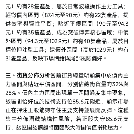
元）約有28隻產品，屬於日常波段操作主力工具；
輕微價內區間（87.4元至90元）約有22隻產品，提
供效率與彈性平衡；貼近平價區間（90元至94.3
元）約有35隻產品，成為突破博弈核心區域；中價
外區間（94.3元至102.9元）約有40隻產品，屬於目
標位押注型工具；遠價外區間（高於102.9元）約有
31隻產品，反映市場情緒與尾部風險偏好。
三、街貨分佈分析
當前街貨總量明顯集中於價內主
力區間與貼近平價區間，分別佔總街貨量的32%與
28%。價內主力區間出現單一區間過度集中現象，
該區間恰好位於技術支持位85.6元附近，顯示市場
正在押注正股能夠守住主要支持並展開反彈。這種
集中分佈潛藏結構性風險，若正股失守85.6元支
持，該區間認購證將面臨較大時間價值損耗壓力。