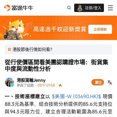
註冊/登入
新客限時
高達過千蚊獎賞
港股節後行情如何看？
從行使價區間看美團認購證市場：街貨集
中度與流動性分析
港股窩輪Jenny
關注
參與了話題
 · 
02/11 01:58
 · 
一、技術座標建立
以 
$美團-W (03690.HK)$
 現價
88.3元為基準，結合技術分析提供的85.6元支持位
與94.3元阻力位，建立合理活動範圍為85.6元至