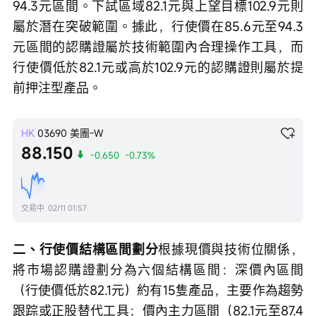
94.3元區間。下試區域82.1元與上望目標102.9元則
屬於潛在突破範圍。據此，行使價在85.6元至94.3
元區間的認購證屬於技術範圍內合理操作工具，而
行使價低於82.1元或高於102.9元的認購證則屬於提
前押注型產品。
HK
03690
美團-W
88.150
-0.650
-0.73%
交易中
02/11 01:57
二、行使價結構區間劃分
根據現價與技術位關係，
將市場認購證劃分為六個結構區間：深價內區間
（行使價低於82.1元）約有15隻產品，主要作為趨勢
跟踪或正股替代工具；價內主力區間（82.1元至87.4