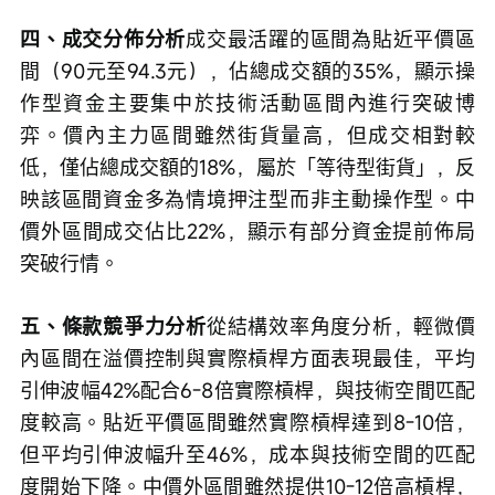
四、成交分佈分析
成交最活躍的區間為貼近平價區
間（90元至94.3元），佔總成交額的35%，顯示操
作型資金主要集中於技術活動區間內進行突破博
弈。價內主力區間雖然街貨量高，但成交相對較
低，僅佔總成交額的18%，屬於「等待型街貨」，反
映該區間資金多為情境押注型而非主動操作型。中
價外區間成交佔比22%，顯示有部分資金提前佈局
突破行情。
五、條款競爭力分析
從結構效率角度分析，輕微價
內區間在溢價控制與實際槓桿方面表現最佳，平均
引伸波幅42%配合6-8倍實際槓桿，與技術空間匹配
度較高。貼近平價區間雖然實際槓桿達到8-10倍，
但平均引伸波幅升至46%，成本與技術空間的匹配
度開始下降。中價外區間雖然提供10-12倍高槓桿，