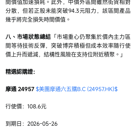
間價值加速損耗。此外，中價外區間雖然街貨相對
分散，但若正股未能突破94.3元阻力，該區間產品
幾乎將完全損失時間價值。
八、市場狀態總結
「市場重心仍聚集於價內主力區
間等待技術反彈，突破博弈積極但成本效率隨行使
價上升而遞減，結構性風險在支持位附近積聚。」
精選認購證：
摩通 24957 
$美團摩通六五購B.C (24957.HK)$
行使價：108.6元
到期日：2026-05-26