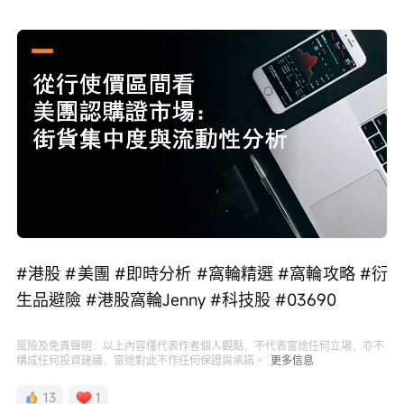
Loaded
:
Progress
:
取
0%
0%
消
/
播
靜
放
音
速
度
#港股 #美團 #即時分析 #窩輪精選 #窩輪攻略 #衍
生品避險 #港股窩輪Jenny #科技股 #03690 
風險及免責聲明：以上內容僅代表作者個人觀點，不代表富途任何立場，亦不
構成任何投資建議，富途對此不作任何保證與承諾。
更多信息
13
1