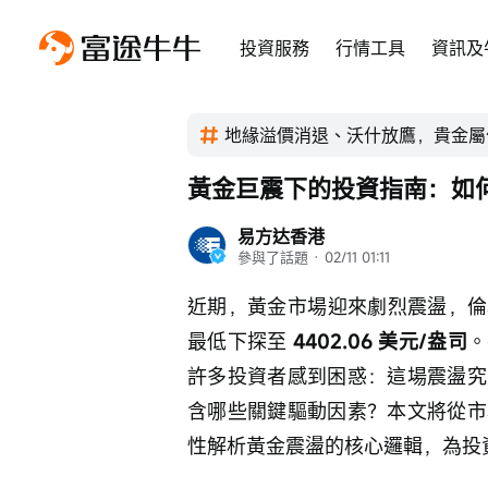
投資服務
行情工具
資訊及
地緣溢價消退、沃什放鷹，貴金屬
黃金巨震下的投資指南：如
易方达香港
參與了話題
 · 
02/11 01:11
近期，黃金市場迎來劇烈震盪，倫
最低下探至 
4402.06 美元/盎司
。
許多投資者感到困惑：這場震盪究
含哪些關鍵驅動因素？本文將從市
性解析黃金震盪的核心邏輯，為投