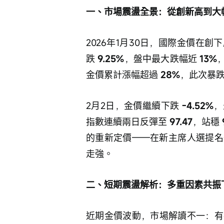
一、市場震盪全景：從創新高到大
2026年1月30日，國際金價在
跌 
9.25%
，盤中最大跌幅近 
13%
金價累計漲幅超過 
28%
，此次暴
2月2日，金價繼續下跌 
-4.52%
，
指數連續兩日反彈至 
97.47
，站穩 
的重新定價——在新主席人選提名
走強。
二、短期震盪解析：多重因素共振
近期金價波動，市場解讀不一：有