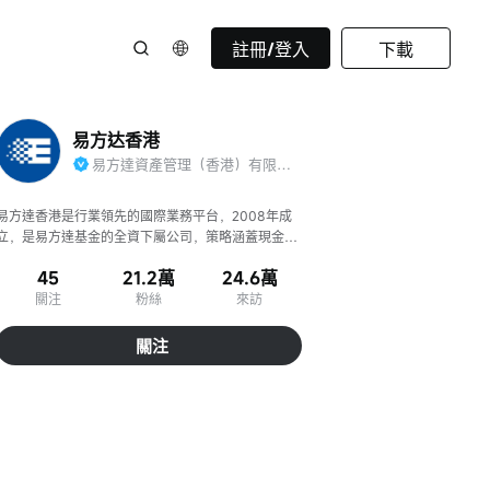
註冊/登入
下載
易方达香港
易方達資產管理（香港）有限公司官方賬號
易方達香港是行業領先的國際業務平台，2008年成
立，是易方達基金的全資下屬公司，策略涵蓋現金管
理/固收/權益/被動指數(含ETF)。
45
21.2萬
24.6萬
關注
粉絲
來訪
關注