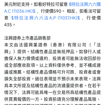
美元附近支持。如看好特拉可留意 
$特拉法興六六購
A.C (11036.HK)$
 ，行使價590。 相反，如看淡可留
意 
$特拉法興六六沽A.P (11037.HK)$
 ，行使價
435。
法興證券上市產品銷售部
本文由法國興業證券（香港）有限公司（「法
興」）提供。結構性產品並無抵押品。如發行人或
擔保人無力償債或違約，投資者可能無法收回部份
或全部應收款項。以上資料僅供參考，並不構成建
議或推薦。結構性產品價格可升可跌，投資者或會
損失全部投資。過往表現並不預示未來表現。法興
爲本文所提及結構性產品的流通量提供者。在若干
情況下，法興可能爲唯一在交易所爲結構性產品提
供買賣報價的一方。投資前請充分理解產品風險、