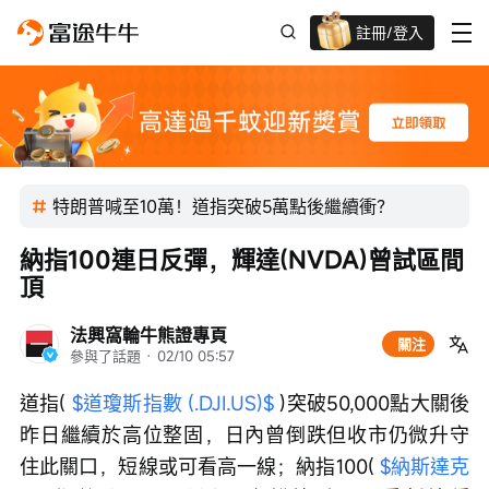
註冊/登入
迎新驚喜賞 股票/BTC等任你揀!
特朗普喊至10萬！道指突破5萬點後繼續衝？
納指100連日反彈，輝達(NVDA)曾試區間
頂
法興窩輪牛熊證專頁
關注
參與了話題
 · 
02/10 05:57
道指( 
$道瓊斯指數 (.DJI.US)$
 )突破50,000點大關後
昨日繼續於高位整固，日內曾倒跌但收市仍微升守
住此關口，短線或可看高一線；納指100( 
$納斯達克