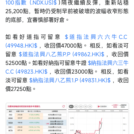
100指數 (.NDX.US)$
 )隔夜繼續反彈，重新站穩
25,200點，暫時仍受制早前被破壞的波幅收窄形態
的底部，宜審慎部署好倉。
如看好道指可留意 
$道指法興六六牛C.C 
(49948.HK)$
 ，收回價47000點。 相反，如看淡可
留意 
$道指法興八乙熊P.P (49862.HK)$
 ，收回價
52500點。如看好納指可留意牛證 
$納指法興六三牛
C.C (49823.HK)$
 ，收回價23000點。 相反，如看
淡可留意 
$納指法興八乙熊1.P (49831.HK)$
 ，收回
價27250點。