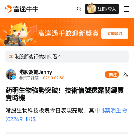
註冊/登入
迎新驚喜賞 股票/BTC等任你揀!
港股節後行情如何看？
港股窩輪Jenny
關注
參與了話題
 · 
02/10 02:30
药明生物強勢突破！技術信號透露關鍵買
賣時機
港股生物科技板塊今日表現亮眼，其中 
$藥明生物 
(02269.HK)$