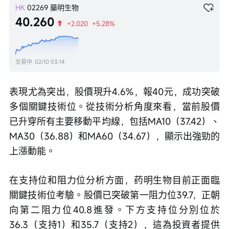
HK
02269
藥明生物
40.260
+2.020
+5.28%
交易中
02/10 03:14
表現尤為突出，股價現升4.6%，報40元，成功突破
多個關鍵技術位。從技術分析角度來看，當前股價
已升穿所有主要移動平均線，包括MA10（37.42）、
MA30（36.88）和MA60（34.67），顯示出強勁的
上漲動能。
在支持位和阻力位分析方面，药明生物目前正面臨
關鍵技術位考驗。股價已突破第一阻力位39.7，正朝
向第二阻力位40.8進發。下方支持位分別位於
36.3（支持1）和35.7（支持2），這為投資者提供