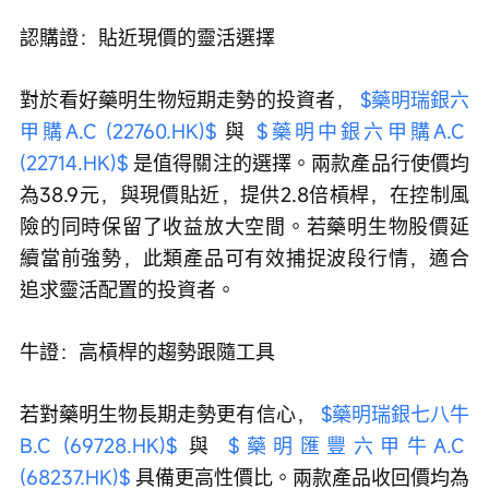
認購證：貼近現價的靈活選擇
對於看好藥明生物短期走勢的投資者， 
$藥明瑞銀六
甲購A.C (22760.HK)$
 與 
$藥明中銀六甲購A.C 
(22714.HK)$
 是值得關注的選擇。兩款產品行使價均
為38.9元，與現價貼近，提供2.8倍槓桿，在控制風
險的同時保留了收益放大空間。若藥明生物股價延
續當前強勢，此類產品可有效捕捉波段行情，適合
追求靈活配置的投資者。
牛證：高槓桿的趨勢跟隨工具
若對藥明生物長期走勢更有信心， 
$藥明瑞銀七八牛
B.C (69728.HK)$
 與 
$藥明匯豐六甲牛A.C 
(68237.HK)$
 具備更高性價比。兩款產品收回價均為