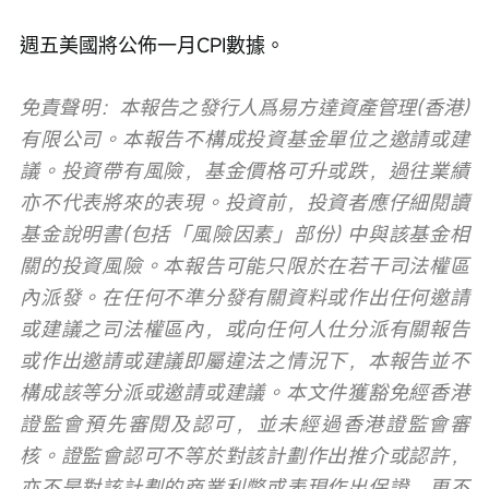
週五美國將公佈一月CPI數據。
免責聲明：本報告之發行人爲易方達資產管理(香港)
有限公司。本報告不構成投資基金單位之邀請或建
議。投資帶有風險，基金價格可升或跌，過往業績
亦不代表將來的表現。投資前，投資者應仔細閱讀
基金說明書(包括「風險因素」部份) 中與該基金相
關的投資風險。本報告可能只限於在若干司法權區
內派發。在任何不準分發有關資料或作出任何邀請
或建議之司法權區內，或向任何人仕分派有關報告
或作出邀請或建議即屬違法之情況下，本報告並不
構成該等分派或邀請或建議。本文件獲豁免經香港
證監會預先審閱及認可，並未經過香港證監會審
核。證監會認可不等於對該計劃作出推介或認許，
亦不是對該計劃的商業利弊或表現作出保證，更不