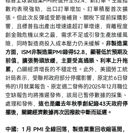
標普全球製造業PMI終值升至52.4，新訂單、生產指
數均表現強勁，出口訂單增加、訂單積壓首次擴
張。但此次反彈或受節後補貨、關稅下提前採購影
響，且標普指出產出增速遠超訂單增速，背離程度
創金融危機以來之最，需求不足或引發生產放緩風
險，同時製造商投入成本壓力仍未緩解。
非製造業
方面，ISM非製造業PMI錄得52.8，顯著低於預期及
前值，擴張勢頭放緩，主要受高通脹、利率上升拖
累，
凸顯經濟增長的不穩定性。此外，美國勞工統
計局表示，受聯邦政府部分停擺影響，原定於6日發
佈的1月就業報告、原定週二發佈的2025年12月職位
空缺報告均將推遲發佈，該局已暫停數據的採集、
處理和發佈，
這也是繼去年秋季創紀錄43天政府停
擺後，關鍵經濟數據再次因撥款中斷而延遲。
中國：1 月 PMI 全線回落，製造業重回收縮區間，