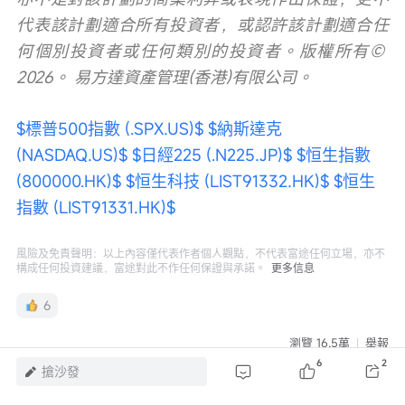
代表該計劃適合所有投資者，或認許該計劃適合任
何個別投資者或任何類別的投資者。版權所有© 
2026。 易方達資產管理(香港)有限公司。
$標普500指數 (.SPX.US)$
$納斯達克 
(NASDAQ.US)$
$日經225 (.N225.JP)$
$恒生指數 
(800000.HK)$
$恒生科技 (LIST91332.HK)$
$恒生
指數 (LIST91331.HK)$
風險及免責聲明：以上內容僅代表作者個人觀點，不代表富途任何立場，亦不
構成任何投資建議，富途對此不作任何保證與承諾。
更多信息
6
瀏覽 16.5萬
舉報
6
2
搶沙發
評論