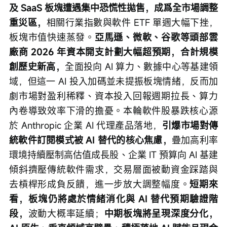
及 SaaS 板塊遭遇集中恐慌性拋售，成爲全市場調整
重災區，
相關行業指數與軟件 ETF 單週大幅下挫，
板塊市值快速蒸發。
亞馬遜、微軟、谷歌等頭部雲
廠商 2026 年資本開支計劃大幅超預期，合計規模
創歷史新高，
全面投向 AI 算力、數據中心等基建領
域，但這一 AI 投入加碼並未提振板塊情緒，反而加
劇市場對盈利稀釋、資本投入回報週期拉長、算力
內卷導致效率下滑的擔憂。本輪軟件股暴跌核心源
於 Anthropic 企業 AI 代理產品落地，
引爆市場對傳
統軟件訂閱模式被 AI 替代的核心焦慮，
疊加高利率
環境持續壓制高估值成長股、企業 IT 預算向 AI 基建
傾斜擠壓傳統軟件需求，交易層面被動資金踩踏與
去槓桿形成負反饋，進一步放大調整幅度。
短期來
看，板塊仍將處於情緒消化與 AI 替代預期驗證階
段，
波動大概率延續；
中期板塊將呈現深度分化，