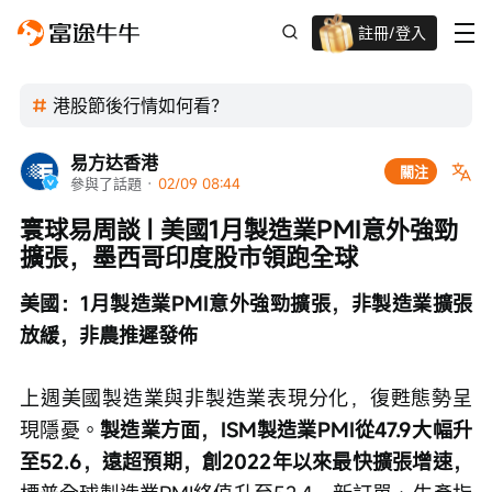
註冊/登入
迎新驚喜賞 股票/BTC等任你揀!
港股節後行情如何看？
易方达香港
關注
參與了話題
 · 
02/09 08:44
寰球易周談 | 美國1月製造業PMI意外強勁
擴張，墨西哥印度股市領跑全球
美國：1月製造業PMI意外強勁擴張，非製造業擴張
放緩，非農推遲發佈
上週美國製造業與非製造業表現分化，復甦態勢呈
現隱憂。
製造業方面，ISM製造業PMI從47.9大幅升
至52.6，遠超預期，創2022年以來最快擴張增速，