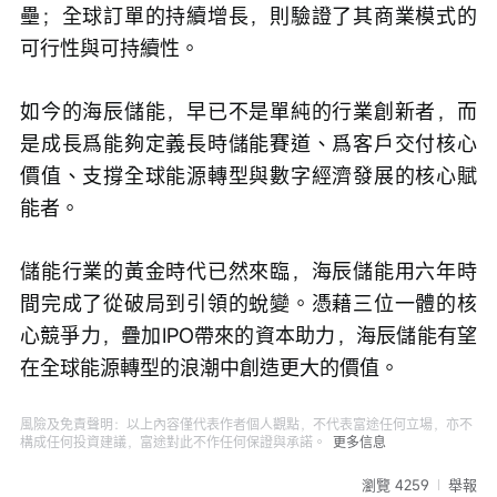
壘；全球訂單的持續增長，則驗證了其商業模式的
可行性與可持續性。
如今的海辰儲能，早已不是單純的行業創新者，而
是成長爲能夠定義長時儲能賽道、爲客戶交付核心
價值、支撐全球能源轉型與數字經濟發展的核心賦
能者。
儲能行業的黃金時代已然來臨，海辰儲能用六年時
間完成了從破局到引領的蛻變。憑藉三位一體的核
心競爭力，疊加IPO帶來的資本助力，海辰儲能有望
在全球能源轉型的浪潮中創造更大的價值。
風險及免責聲明：以上內容僅代表作者個人觀點，不代表富途任何立場，亦不
構成任何投資建議，富途對此不作任何保證與承諾。
更多信息
瀏覽 4259
舉報