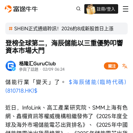
註冊/登入
迎新驚喜賞 股票/BTC等任你揀!
SHEIN正式通過聆訊！2026約8成新股首日上漲
登榜全球第二，海辰儲能以三重優勢叩響
資本市場大門
格隆汇GuruClub
關注
參與了話題
 · 
02/09 06:24
儲能行業「變天」了。 
$海辰储能(臨時代碼) 
(810718.HK)$
近日，InfoLink、高工產業研究院、SMM上海有色
網、鑫欏資訊等權威機構相繼發佈了《2025年度全
球及海外市場儲能電芯出貨排名》、《2025年中國