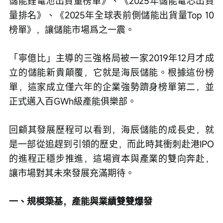
儲能鋰電池出貨量榜單》、《2025年儲能電芯出貨
量排名》、《2025年全球表前側儲能出貨量Top 10
榜單》，讓儲能市場爲之一震。
「寧億比」主導的三強格局被一家2019年12月才成
立的儲能新貴顛覆，它就是海辰儲能。根據這份榜
單，這家成立僅六年的企業強勢躋身榜單第二，並
正式邁入百GWh級產能俱樂部。
回顧其發展歷程可以看到，海辰儲能的成長史，就
是一部從追趕到引領的歷史，而此時其衝刺赴港IPO
的進程正穩步推進，這場資本與產業的雙向奔赴，
讓市場對其未來發展充滿期待。
一、規模築基，產能與業績雙雙爆發