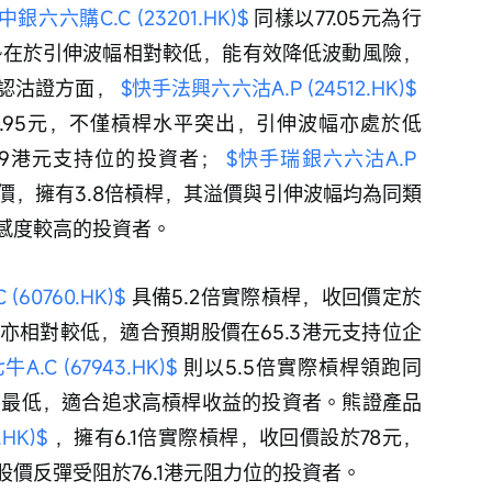
銀六六購C.C (23201.HK)$
 同樣以77.05元為行
優勢在於引伸波幅相對較低，能有效降低波動風險，
認沽證方面， 
$快手法興六六沽A.P (24512.HK)$
9.95元，不僅槓桿水平突出，引伸波幅亦處於低
9港元支持位的投資者； 
$快手瑞銀六六沽A.P 
行使價，擁有3.8倍槓桿，其溢價與引伸波幅均為同類
感度較高的投資者。
60760.HK)$
 具備5.2倍實際槓桿，收回價定於
價亦相對較低，適合預期股價在65.3港元支持位企
.C (67943.HK)$
 則以5.5倍實際槓桿領跑同
平最低，適合追求高槓桿收益的投資者。熊證產品
HK)$
 ，擁有6.1倍實際槓桿，收回價設於78元，
價反彈受阻於76.1港元阻力位的投資者。