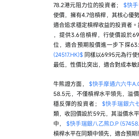
78.2港元阻力位的投資者； 
$快手中
使價，擁有4.7倍槓桿，其核心
適合追求穩定槓桿收益的投資者。
，提供3.6倍槓桿，行使價設於6
位，適合預期股價進一步下探63.
(24517.HK)$
 同樣以69.95元為
最低，性價比突出，適合對成本敏
牛熊證方面， 
$快手摩通六六牛A.C (
58.5元，不僅槓桿水平領先，溢
穩反彈的投資者； 
$快手瑞銀六七牛A
類，收回價設於59元，其溢價水
中， 
$快手瑞銀八乙熊D.P (57458.
槓桿水平在同類中領先，適合預期股