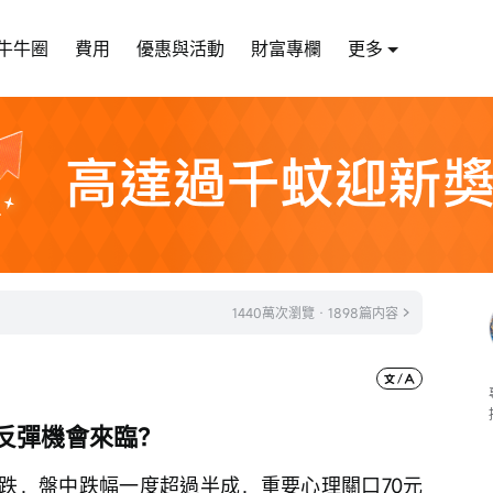
牛牛圈
費用
優惠與活動
財富專欄
更多
1440萬次瀏覽 · 1898篇内容
反彈機會來臨？
後跌，盤中跌幅一度超過半成，重要心理關口70元