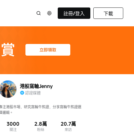
註冊/登入
下載
港股窩輪Jenny
認證媒體
專注港股市場，研究窩輪牛熊證，分享窩輪牛熊證選
擇邏輯。
3000
2.8萬
20.7萬
關注
粉絲
來訪