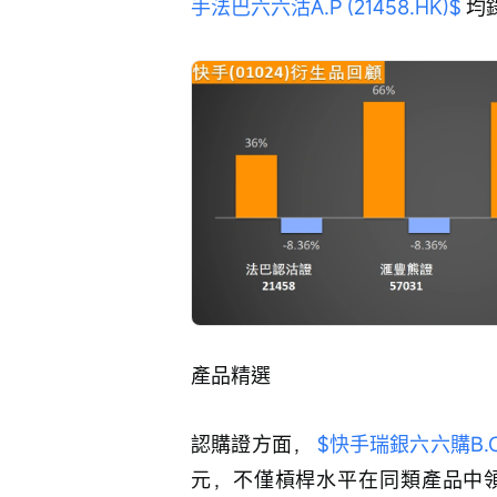
手法巴六六沽A.P (21458.HK)$
 均
產品精選
認購證方面， 
$快手瑞銀六六購B.C (
元，不僅槓桿水平在同類產品中