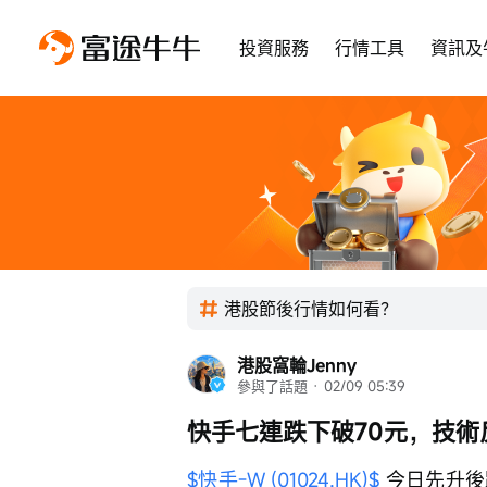
投資服務
行情工具
資訊及
港股節後行情如何看？
港股窩輪Jenny
參與了話題
 · 
02/09 05:39
快手七連跌下破70元，技術
$快手-W (01024.HK)$
 今日先升