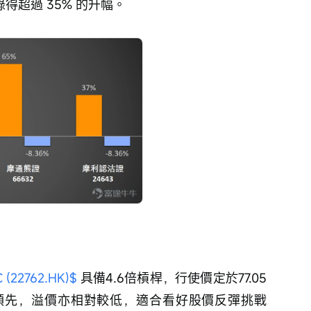
錄得超過 35% 的升幅。
22762.HK)$
 具備4.6倍槓桿，行使價定於77.05
領先，溢價亦相對較低，適合看好股價反彈挑戰