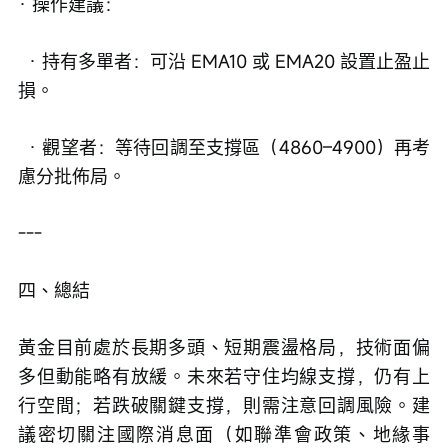
· 操作建議：
  · 持有多單者：可沿 EMA10 或 EMA20 設置止盈止
損。
  · 觀望者：等待回調至支撐區（4860–4900）再考
慮分批佈局。
---
四、總結
黃金目前處於長期多頭、短期震盪格局，技術面偏
多但動能略有放緩。未來若守住均線支撐，仍有上
行空間；若跌破關鍵支撐，則需注意回調風險。建
議密切關注國際消息面（如聯準會政策、地緣事