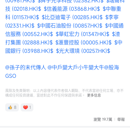
(00981.HK)$
$舜宇光學科技 (02382.HK)$
$瑞聲科
技 (02018.HK)$
$信義能源 (03868.HK)$
$中聯重
科 (01157.HK)$
$比亞迪電子 (00285.HK)$
$李寧 
(02331.HK)$
$中國石油股份 (00857.HK)$
$中國通
信服務 (00552.HK)$
$華虹宏力 (01347.HK)$
$渣
打集團 (02888.HK)$
$滙豐控股 (00005.HK)$
$中
國銀行 (03988.HK)$
$光大環境 (00257.HK)$
@孫子的末代傳人
@中戶變大戶小牛變大牛
@股海
GSO
風險及免責聲明：以上內容僅代表作者個人觀點，不代表富途任何立場，亦不
構成任何投資建議，富途對此不作任何保證與承諾。
更多信息
8
1
瀏覽 19.7萬
舉報