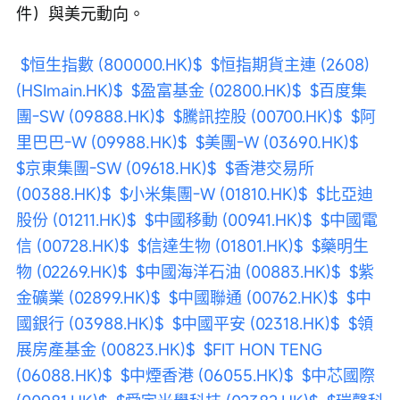
件）與美元動向。
$恒生指數 (800000.HK)$
$恒指期貨主連 (2608) 
(HSImain.HK)$
$盈富基金 (02800.HK)$
$百度集
團-SW (09888.HK)$
$騰訊控股 (00700.HK)$
$阿
里巴巴-W (09988.HK)$
$美團-W (03690.HK)$
$京東集團-SW (09618.HK)$
$香港交易所 
(00388.HK)$
$小米集團-W (01810.HK)$
$比亞迪
股份 (01211.HK)$
$中國移動 (00941.HK)$
$中國電
信 (00728.HK)$
$信達生物 (01801.HK)$
$藥明生
物 (02269.HK)$
$中國海洋石油 (00883.HK)$
$紫
金礦業 (02899.HK)$
$中國聯通 (00762.HK)$
$中
國銀行 (03988.HK)$
$中國平安 (02318.HK)$
$領
展房產基金 (00823.HK)$
$FIT HON TENG 
(06088.HK)$
$中煙香港 (06055.HK)$
$中芯國際 