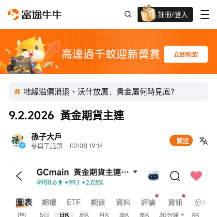
註冊/登入
迎新驚喜賞 股票/BTC等任你揀!
地緣溢價消退、沃什放鷹，貴金屬何時見底？
9.2.2026  黃金期貨主連
孫子大戶
關注
參與了話題
 · 
02/08 19:14