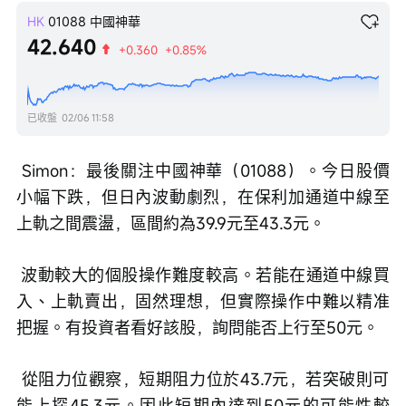
HK
01088
中國神華
42.640
+0.360
+0.85%
已收盤
02/06 11:58
 Simon：最後關注中國神華（01088）。今日股價
小幅下跌，但日內波動劇烈，在保利加通道中線至
上軌之間震盪，區間約為39.9元至43.3元。
 波動較大的個股操作難度較高。若能在通道中線買
入、上軌賣出，固然理想，但實際操作中難以精准
把握。有投資者看好該股，詢問能否上行至50元。
 從阻力位觀察，短期阻力位於43.7元，若突破則可
能上探45.3元。因此短期內達到50元的可能性較