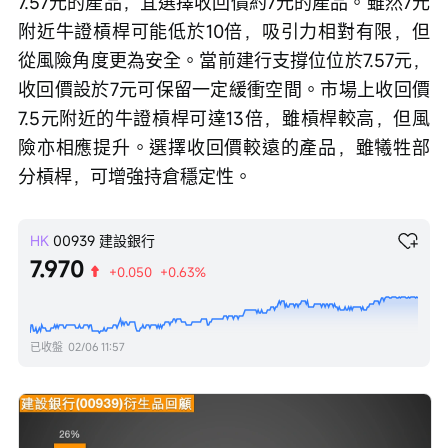
7.57元的產品，宜選擇收回價約7元的產品。雖然7元
附近牛證槓桿可能低於10倍，吸引力相對有限，但
從風險角度更為安全。當前建行支撐位位於7.57元，
收回價設於7元可保留一定緩衝空間。市場上收回價
7.5元附近的牛證槓桿可達13倍，雖槓桿較高，但風
險亦相應提升。選擇收回價較遠的產品，雖犧牲部
分槓桿，可增強持倉穩定性。
HK
00939
建設銀行
7.970
+0.050
+0.63%
已收盤
02/06 11:57