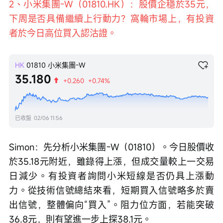
2、小米集團-W（01810.HK）：股價企穩於35元，
下周是否具備繼續上行動力？窩輪市場上，有投資
者於今日高位買入認沽證。
HK
01810
小米集團-W
35.180
+0.260
+0.74%
已收盤
02/06 11:56
Simon：先分析小米集團-W（01810）。今日股價收
於35.18元附近，雖錄得上漲，但成交量較上一交易
日減少。有投資者詢問小米短線是否仍具上漲動
力。從技術信號總結來看，短期買入信號略多於賣
出信號，整體偏向“買入”。阻力位方面，若能突破
36.8元，則有望進一步上探38.1元。