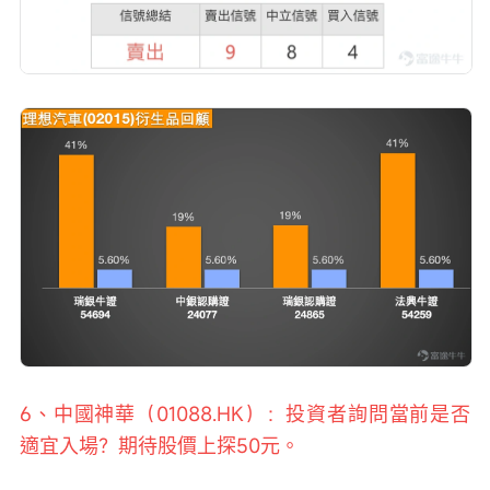
6、中國神華（01088.HK）：投資者詢問當前是否
適宜入場？期待股價上探50元。