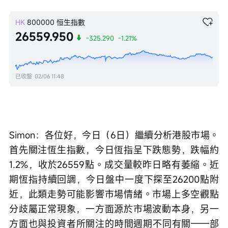
HK
800000
恒生指數
26559.950
-325.290
-1.21%
已收盤
02/06 11:48
Simon：各位好，今日（6日）繼續分析港股市場。
首先關注恆生指數，今日恆指呈下跌態勢，跌幅約
1.2%，收於26559點。成交量較昨日略有萎縮。近
期恆指持續回調，今日盤中一度下探至26200點附
近，此類走勢可能影響市場情緒。市場上多空觀點
分歧屬正常現象，一方面源於市場波動本身，另一
方面也與投資者所關注的時間週期不同有關——部