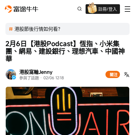
註冊/登入
迎新驚喜賞 股票/BTC等任你揀!
港股節後行情如何看？
2月6日【港股Podcast】恆指、小米集
團、網易、建設銀行、理想汽車、中國神
華
港股窩輪Jenny
關注
參與了話題
 · 
02/06 12:18