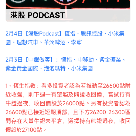
Loaded
:
Progress
:
取
0%
0%
消
/
播
靜
放
音
速
度
2月4日【港股Podcast】恆指、騰訊控股、小米集
團、理想汽車、華潤啤酒、李寧
2月3日【中銀做客】：恆指、中移動、紫金礦業、
紫金黃金國際、泡泡瑪特、小米集團
1、恆生指數：看多投資者認為若推動至26600點附
近收盤，則下週一有望觸及熊證收回價，嘗試持有
牛證過夜，收回價設於26000點。另有投資者認為
26600點已接近短期頂部，且下方26200-26300區
間存在大量牛證未平倉，選擇持有熊證過夜，收回
價設於27100點。