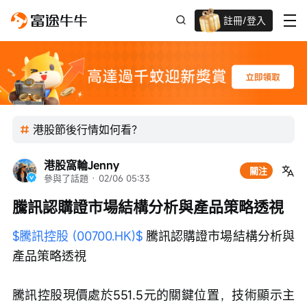
註冊/登入
迎新驚喜賞 股票/BTC等任你揀!
港股節後行情如何看？
港股窩輪Jenny
關注
參與了話題
 · 
02/06 05:33
騰訊認購證市場結構分析與產品策略透視
$騰訊控股 (00700.HK)$
 騰訊認購證市場結構分析與
產品策略透視
騰訊控股現價處於551.5元的關鍵位置，技術顯示主