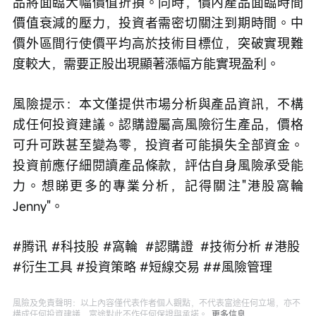
品將面臨大幅價值折損。同時，價內產品面臨時間
價值衰減的壓力，投資者需密切關注到期時間。中
價外區間行使價平均高於技術目標位，突破實現難
度較大，需要正股出現顯著漲幅方能實現盈利。
風險提示：本文僅提供市場分析與產品資訊，不構
成任何投資建議。認購證屬高風險衍生產品，價格
可升可跌甚至變為零，投資者可能損失全部資金。
投資前應仔細閱讀產品條款，評估自身風險承受能
力。想睇更多的專業分析，記得關注"港股窩輪
Jenny"。
#腾讯 #科技股 #窩輪  #認購證  #技術分析 #港股 
#衍生工具 #投資策略 #短線交易 ##風險管理
風險及免責聲明：以上內容僅代表作者個人觀點，不代表富途任何立場，亦不
構成任何投資建議，富途對此不作任何保證與承諾。
更多信息