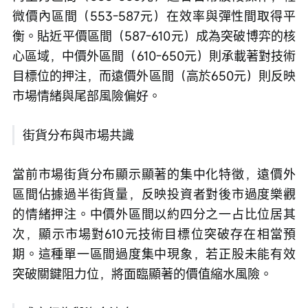
微價內區間（553-587元）在效率與彈性間取得平
衡。貼近平價區間（587-610元）成為突破博弈的核
心區域，中價外區間（610-650元）則承載著對技術
目標位的押注，而遠價外區間（高於650元）則反映
市場情緒與尾部風險偏好。
街貨分布與市場共識
當前市場街貨分布顯示顯著的集中化特徵，遠價外
區間佔據過半街貨量，反映投資者對後市過度樂觀
的情緒押注。中價外區間以約四分之一占比位居其
次，顯示市場對610元技術目標位突破存在相當預
期。這種單一區間過度集中現象，若正股未能有效
突破關鍵阻力位，將面臨顯著的價值縮水風險。