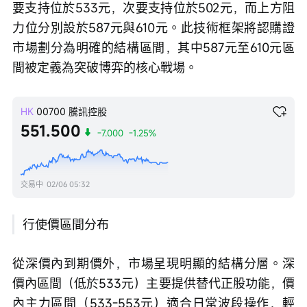
要支持位於533元，次要支持位於502元，而上方阻
力位分別設於587元與610元。此技術框架將認購證
市場劃分為明確的結構區間，其中587元至610元區
間被定義為突破博弈的核心戰場。
HK
00700
騰訊控股
551.500
-7.000
-1.25%
交易中
02/06 05:32
行使價區間分布
從深價內到期價外，市場呈現明顯的結構分層。深
價內區間（低於533元）主要提供替代正股功能，價
內主力區間（533-553元）適合日常波段操作，輕