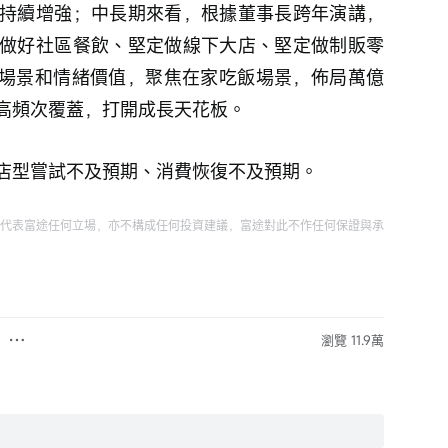
持續增強；中長期來看，根據董事長跨年演講，
做好社區餐飲、堅定做線下大店、堅定做制販零
新場景和情緒價值，聚焦在家吃飯場景，佈局萬億
高頻次覆蓋，打開成長天花板。
店型嘗試不及預期、消費恢復不及預期。
代表富途任何立場，亦不構成任何投資建議，富途對此不作任何保證與承
瀏覽 11.9萬