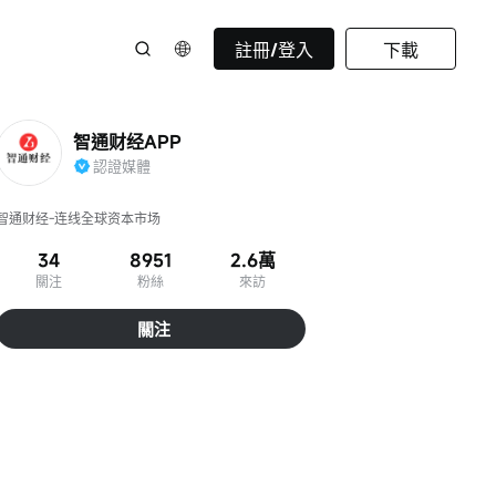
註冊/登入
下載
智通财经APP
認證媒體
智通财经-连线全球资本市场
34
8951
2.6萬
關注
粉絲
來訪
關注