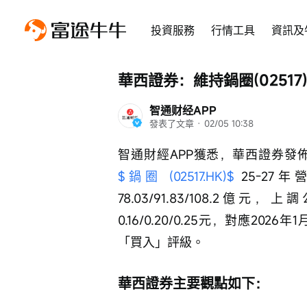
投資服務
行情工具
資訊及
華西證券：維持鍋圈(0251
智通财经APP
發表了文章
 · 
02/05 10:38
智通財經APP獲悉，華西證券發佈研
$鍋圈 (02517.HK)$
 25-27年
78.03/91.83/108.2億元，上調
0.16/0.20/0.25元，對應202
「買入」評級。
華西證券主要觀點如下：