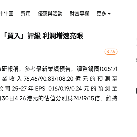
牛牛圈
費用
優惠與活動
財富專欄
更多
7)「買入」評級 利潤增速亮眼
報稱，參考最新業績預告，調整鍋圈(02517) 
營業收入76.46/90.83/108.20億元的預測至
公司25-27年EPS 0.16/0.19/0.24元的預測至
6年1月30日4.26港元的估值分別爲24/19/15倍，維持