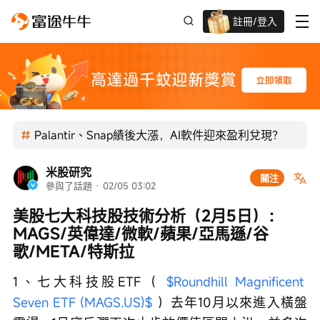
註冊/登入
迎新驚喜賞 股票/BTC等任你揀!
Palantir、Snap績後大漲，AI軟件迎來盈利兌現？
米股研究
關注
參與了話題
 · 
02/05 03:02
美股七大科技股技術分析（2月5日）：
MAGS/英偉達/微軟/蘋果/亞馬遜/谷
歌/META/特斯拉
1、七大科技股ETF（ 
$Roundhill Magnificent 
Seven ETF (MAGS.US)$
 ）去年10月以來進入橫盤