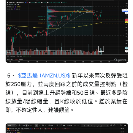
 5、 
$亞馬遜 (AMZN.US)$
 新年以來兩次反彈受阻
於250壓力，並兩度回踩之前的成交量控制點（橙
線），目前到達上升趨勢線和50日線。最近多是陰
線放量/陽線縮量，且K線收於低位。鑑於業績在
即，不確定性大，建議觀望。