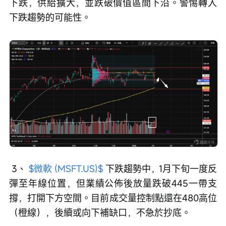
下跌，供給擴大，並跌破價值區間下沿。警惕轉入
下跌趨勢的可能性。
 3、 
$微軟 (MSFT.US)$
 下跌趨勢中，1月下旬一度反
彈至年線位置，但業績公佈後放量跌破445一帶支
撐，打開下方空間。目前成交量控制點還在480高位
（橙線），後續或向下補缺口，不急於抄底。