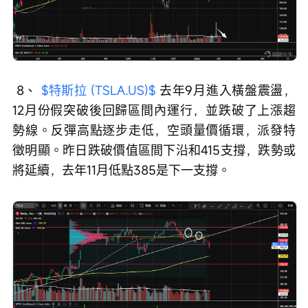
 8、 
$特斯拉 (TSLA.US)$
 去年9月進入橫盤震盪，
12月份假突破後回歸區間內運行，並跌破了上漲趨
勢線。反彈高點逐步走低，空頭量價循環，派發特
徵明顯。昨日跌破價值區間下沿和415支撐，跌勢或
將延續，去年11月低點385是下一支撐。