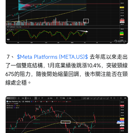
 7、 
$Meta Platforms (META.US)$
 去年底以來走出
了一個雙底結構，1月底業績後跳漲10.4%，突破頸線
675的阻力，隨後開始縮量回調，後市關注能否在頸
線處企穩。