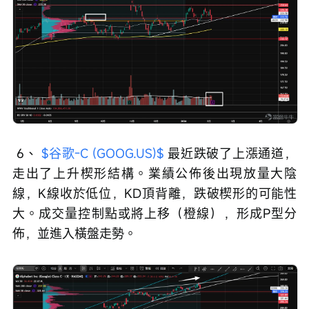
 6、 
$谷歌-C (GOOG.US)$
 最近跌破了上漲通道，
走出了上升楔形結構。業績公佈後出現放量大陰
線，K線收於低位，KD頂背離，跌破楔形的可能性
大。成交量控制點或將上移（橙線），形成P型分
佈，並進入橫盤走勢。