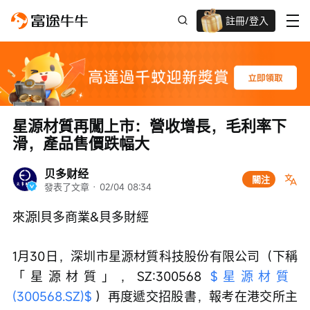
註冊/登入
迎新驚喜賞 股票/BTC等任你揀!
星源材質再闖上市：營收增長，毛利率下
滑，產品售價跌幅大
贝多财经
關注
發表了文章
 · 
02/04 08:34
來源|貝多商業&貝多財經
1月30日，深圳市星源材質科技股份有限公司（下稱
「星源材質」，SZ:300568 
$星源材質 
(300568.SZ)$
 ）再度遞交招股書，報考在港交所主