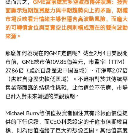
總而言之，
GME當前處於多空激烈博弈狀態：技術
面顯示短期超買壓力與中期趨勢向上的矛盾，期權
市場反映看升情緒主導但隱含高波動風險，而龐大
的可轉債倉位與高賣空比例則構成潛在的雙向波動
來源。
那麼如何為現在的GME定價呢？截至2月4日美股開
市前，GME總市值109.85億美元，市盈率（TTM）
27.86倍（處於自身歷史中間區域）、市淨率2.07倍
（處於自身歷史較低區域）。不過相對於其傳統零
售業務面臨的結構性挑戰，此估值並不低廉，市場
已計入對未來轉型的樂觀預期。
Michael Burry等價值投資者關注其有形帳面價值提
供的下行保護，而CEO科恩設定的千億市值期權目
標，則為估值描繪了巨大的想像空間。其估值高度