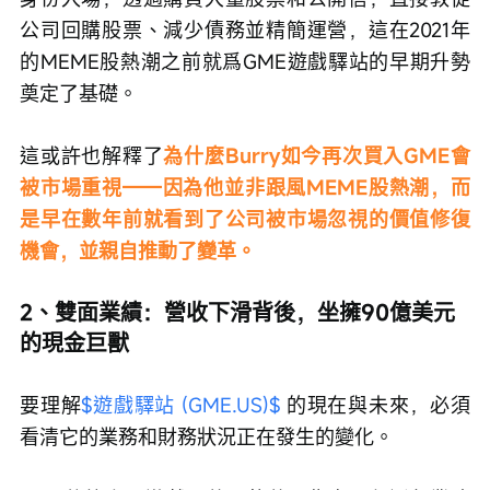
公司回購股票、減少債務並精簡運營，這在2021年
的MEME股熱潮之前就爲GME遊戲驛站的早期升勢
奠定了基礎。
這或許也解釋了
為什麼Burry如今再次買入GME會
被市場重視——因為他並非跟風MEME股熱潮，而
是早在數年前就看到了公司被市場忽視的價值修復
機會，並親自推動了變革。
2、雙面業績：營收下滑背後，坐擁90億美元
的現金巨獸
要理解
$遊戲驛站 (GME.US)$
 的現在與未來，必須
看清它的業務和財務狀況正在發生的變化。