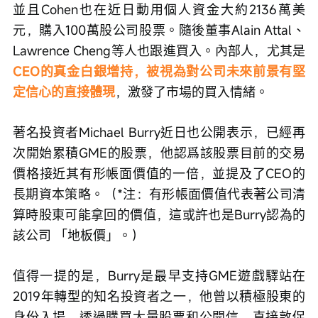
並且Cohen也在近日動用個人資金大約2136萬美
元，購入100萬股公司股票。隨後董事Alain Attal、
Lawrence Cheng等人也跟進買入。內部人，尤其是
CEO的真金白銀增持，被視為對公司未來前景有堅
定信心的直接體現
，激發了市場的買入情緒。
著名投資者Michael Burry近日也公開表示，已經再
次開始累積GME的股票，他認爲該股票目前的交易
價格接近其有形帳面價值的一倍，並提及了CEO的
長期資本策略。（*注：有形帳面價值代表著公司清
算時股東可能拿回的價值，這或許也是Burry認為的
該公司
「地板價」。）
值得一提的是，Burry是最早支持GME遊戲驛站在
2019年轉型的知名投資者之一，他曾以積極股東的
身份入場，透過購買大量股票和公開信，直接敦促