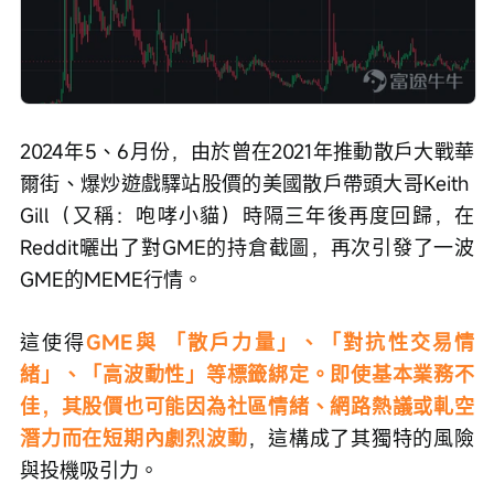
2024年5、6月份，由於曾在2021年推動散戶大戰華
爾街、爆炒遊戲驛站股價的美國散戶帶頭大哥Keith 
Gill（又稱：咆哮小貓）時隔三年後再度回歸，在
Reddit曬出了對GME的持倉截圖，再次引發了一波
GME的MEME行情。
這使得
GME與 「散戶力量」、「對抗性交易情
緒」、「高波動性」等標籤綁定。即使基本業務不
佳，其股價也可能因為社區情緒、網路熱議或軋空
潛力而在短期內劇烈波動
，這構成了其獨特的風險
與投機吸引力。