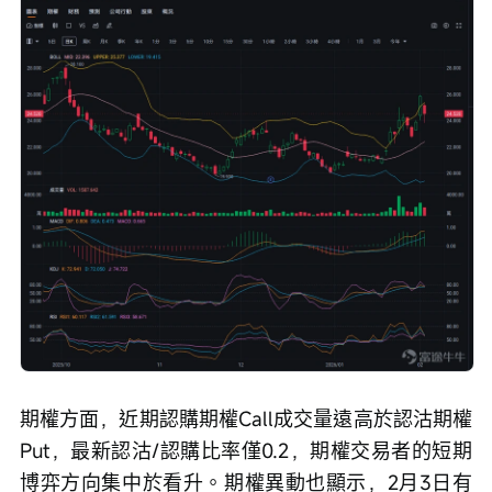
期權方面，近期認購期權Call成交量遠高於認沽期權
Put，最新認沽/認購比率僅0.2，期權交易者的短期
博弈方向集中於看升。期權異動也顯示，2月3日有