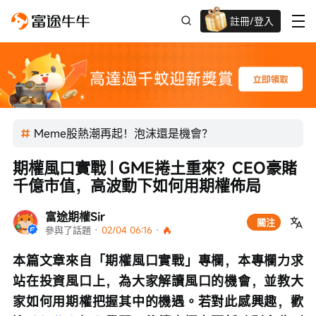
註冊/登入
迎新驚喜賞 股票/BTC等任你揀!
Meme股熱潮再起！泡沫還是機會？
期權風口實戰 | GME捲土重來？CEO豪賭
千億市值，高波動下如何用期權佈局
富途期權Sir
關注
參與了話題
 · 
02/04 06:16
 · 
本篇文章來自「期權風口實戰」專欄，本專欄力求
站在投資風口上，為大家解讀風口的機會，並教大
家如何用期權把握其中的機遇。若對此感興趣，歡