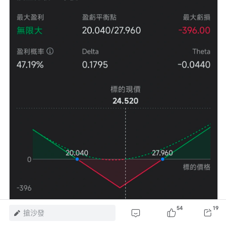
54
19
搶沙發