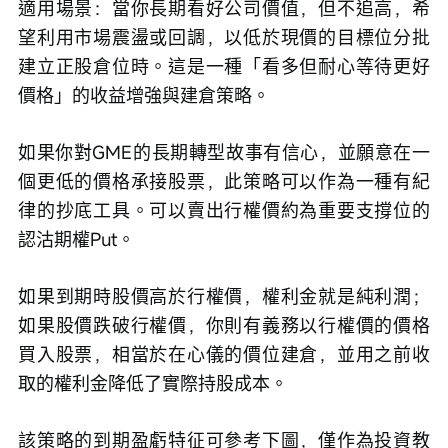
適用場景：當你長期看好公司價值，但不追高，希
望利用市場震盪或回調，以低於現價的目標位分批
建立正股倉位時。這是一種「看多但耐心等待更好
價格」的收益增強與建倉策略。
如果你對GME的長期轉型故事有信心，並願意在一
個更低的價格承接股票，此策略可以作為一種有紀
律的抄底工具。可以賣出行權價約為重要支撐位的
認沽期權Put。
如果到期時股價高於行權價，權利金就是純利潤；
如果股價跌破行權價，你則有義務以行權價的價格
買入股票，相當於在心儀的價位建倉，並用之前收
取的權利金降低了實際持股成本。
該策略的到期盈虧特征可參考下圖，僅作為投資教