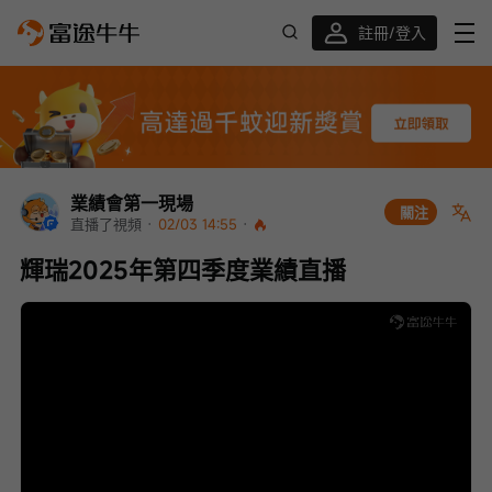
註冊/登入
迎新驚喜賞 股票/BTC等任你揀!
業績會第一現場
關注
直播了視頻
 · 
02/03 14:55
 · 
輝瑞2025年第四季度業績直播