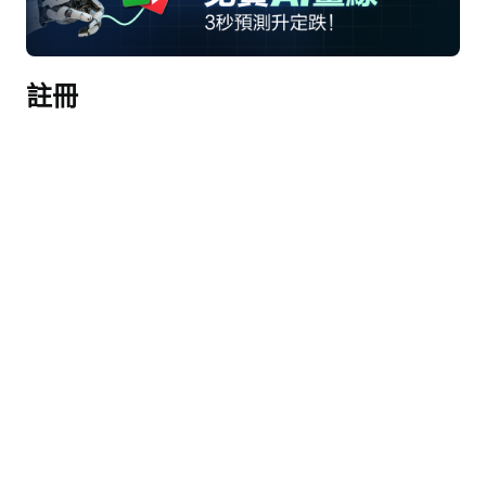
大家好，歡迎參加輝瑞2025年第四季度業績電話會
議。今天的電話會議正在錄音。現在，我將電話交
給我們的首席投資者關係官兼高級副總裁Francesca 
註冊
DeMartino。請繼續，女士。
弗朗西斯卡·德馬蒂諾
早上好，歡迎參加輝瑞的業績電話會議。我是
Francesca DeMartino，首席投資者關係官。代表輝
瑞團隊，感謝各位的參與。本次電話會議可通過輝
瑞官網pfizer.com上的音頻網絡直播收聽。今天早上
早些時候，我們通過新聞稿發佈了2025年第四季度
及全年的業績，該新聞稿可在我們的官網pfizer.com
上查閱。