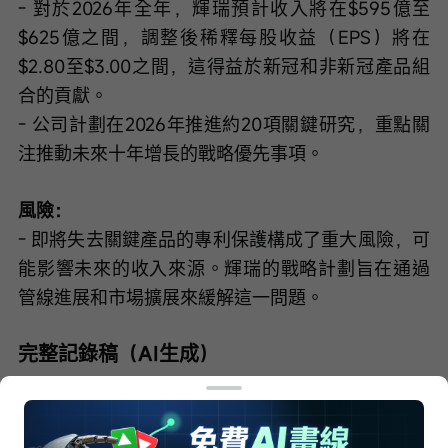
- 對於2026年全年，輝瑞預計收入將在$595億至
$625億之間，調整後稀釋每股收益（EPS）將在
$2.80至$3.00之間，這得益於新冠和非新冠產品組
合的貢獻。
- 公司計劃在2026年推進約20項關鍵研究，重點關
注推動未來十年增長的戰略優先事項。
風險：
- 即將失去關鍵產品的專利保護構成了重大風險，可
能影響未來的收入來源。輝瑞的戰略計劃旨在通過
管線進展和市場擴展來緩解這一問題。
完整記錄稿（AI生成）
接線員