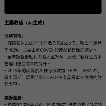
Loaded
:
Progress
:
取
0%
0%
消
/
播
靜
放
音
速
度
主要收穫（AI生成）
財務表現：
- 輝瑞報告2025年全年收入爲$626億，較去年運營
下降2%，主要由於COVID-19產品銷售額的減少。
- 全年調整後毛利率擴大至76%，反映了戰略性成本
管理和運營效率的提升。
- 2025年的調整後稀釋每股收益（EPS）爲$3.22，
超出預期，展現了除COVID-19產品貢獻外強勁的財
務表現。
業務進展：
- 輝瑞在2025年取得了四項關鍵批准並啓動了11項關